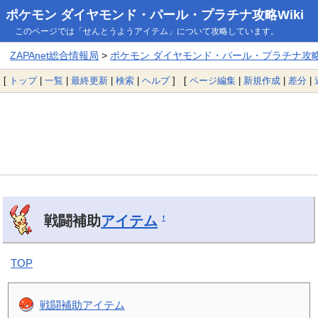
ポケモン ダイヤモンド・パール・プラチナ攻略Wiki
このページでは「せんとうようアイテム」について攻略しています。
ZAPAnet総合情報局
>
ポケモン ダイヤモンド・パール・プラチナ攻略W
[
トップ
|
一覧
|
最終更新
|
検索
|
ヘルプ
] [
ページ編集
|
新規作成
|
差分
|
戦闘補助
アイテム
†
TOP
戦闘補助アイテム