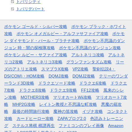
トバリシティ
トバリデパート
ポケモン ゴールド・シルバー攻略
ポケモン ブラック・ホワイト
攻略
ポケモン オメガルビー・アルファサファイア攻略
ポケモ
ン ダイヤモンド・パール・プラチナ攻略
ポケモン不思議のダン
ジョン 時・闇の探検隊攻略
ポケモン不思議のダンジョン攻略
ポケモン ルビー・サファイア攻略
アルトネリコ攻略
アルトネ
リコ2攻略
アルトネリコ3攻略
グランファンタズム攻略
リー
ズのアトリエ攻略
スマブラX攻略
VP2攻略
聖剣伝説4・
DS(COM)・HOM攻略
DQMJ攻略
DQMJ2攻略
テリーのワンダ
ーランド3D攻略
ドラクエソード攻略
ドラクエ6攻略
ドラクエ
7攻略
ドラクエ8攻略
ドラクエ9攻略
FF12攻略
風来のシレ
ン攻略
MOTHER3攻略
マリオカートWii攻略
マリオカート7攻
略
MHP2G攻略
レイトン教授と不思議な町攻略
悪魔の箱攻
略
最後の時間旅行攻略
魔神の笛攻略
イヅナ攻略
コンタクト
攻略
カードヒーロー攻略
ZAPAブログ2.0
色読みトレーニン
グ
ステルス将棋 棋譜再生
ファミコンのプレイ画像
Amazon