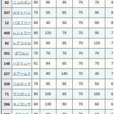
ニョロボン
90
85
95
70
70
9
62
ルナトーン
70
55
65
70
95
8
337
バタフリー
60
45
50
70
80
8
12
レントラー
80
120
79
70
95
7
405
レアコイル
50
60
95
70
120
7
82
ポワルン
70
70
70
70
70
7
351
ハクリュー
61
84
65
70
70
7
148
エアームド
65
80
140
70
40
7
227
ソルロック
70
95
85
70
55
6
338
ウツボット
80
105
65
70
100
6
71
キノガッサ
60
130
80
70
60
6
286