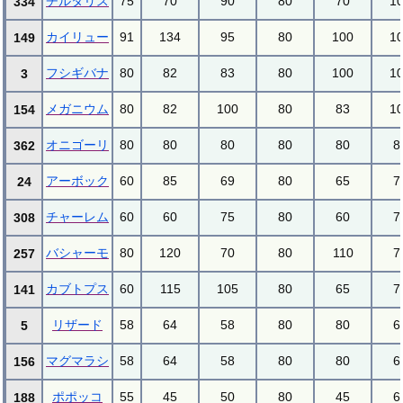
チルタリス
75
70
90
80
70
1
334
カイリュー
91
134
95
80
100
1
149
フシギバナ
80
82
83
80
100
1
3
メガニウム
80
82
100
80
83
1
154
オニゴーリ
80
80
80
80
80
8
362
アーボック
60
85
69
80
65
7
24
チャーレム
60
60
75
80
60
7
308
バシャーモ
80
120
70
80
110
7
257
カブトプス
60
115
105
80
65
7
141
リザード
58
64
58
80
80
6
5
マグマラシ
58
64
58
80
80
6
156
ポポッコ
55
45
50
80
45
6
188