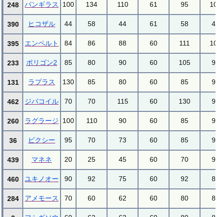
バンギラス
100
134
110
61
95
1
248
ヒコザル
44
58
44
61
58
4
390
エンペルト
84
86
88
60
111
1
395
ポリゴン2
85
80
90
60
105
9
233
ラプラス
130
85
80
60
85
9
131
ジバコイル
70
70
115
60
130
9
462
ラグラージ
100
110
90
60
85
9
260
ピクシー
95
70
73
60
85
9
36
マネネ
20
25
45
60
70
9
439
ユキノオー
90
92
75
60
92
8
460
アメモース
70
60
62
60
80
8
284