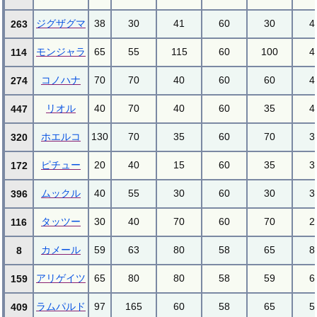
ジグザグマ
38
30
41
60
30
4
263
モンジャラ
65
55
115
60
100
4
114
コノハナ
70
70
40
60
60
4
274
リオル
40
70
40
60
35
4
447
ホエルコ
130
70
35
60
70
3
320
ピチュー
20
40
15
60
35
3
172
ムックル
40
55
30
60
30
3
396
タッツー
30
40
70
60
70
2
116
カメール
59
63
80
58
65
8
8
アリゲイツ
65
80
80
58
59
6
159
ラムパルド
97
165
60
58
65
5
409