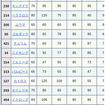
キングドラ
75
95
95
85
95
9
230
ヘラクロス
80
125
75
85
40
9
214
ムウマ
60
60
60
85
85
8
200
ゴルダック
80
82
78
85
95
8
55
チェリム
70
60
70
85
87
7
421
ニドキング
81
92
77
85
85
7
34
イルミーゼ
65
47
55
85
73
7
314
バルビート
65
73
55
85
47
7
313
カイロス
65
125
100
85
55
7
127
キリンリキ
70
80
65
85
90
6
203
ドクロッグ
83
106
65
85
86
6
454