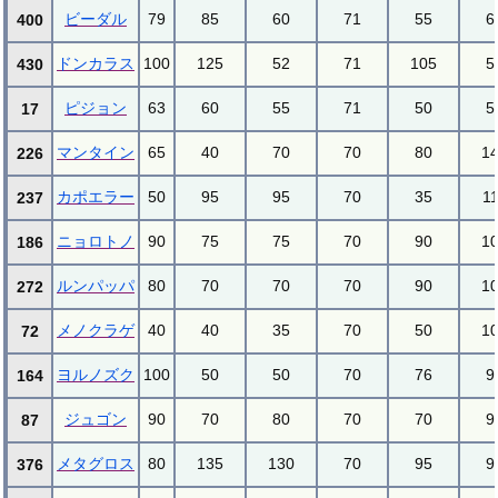
ビーダル
79
85
60
71
55
6
400
ドンカラス
100
125
52
71
105
5
430
ピジョン
63
60
55
71
50
5
17
マンタイン
65
40
70
70
80
1
226
カポエラー
50
95
95
70
35
1
237
ニョロトノ
90
75
75
70
90
1
186
ルンパッパ
80
70
70
70
90
1
272
メノクラゲ
40
40
35
70
50
1
72
ヨルノズク
100
50
50
70
76
9
164
ジュゴン
90
70
80
70
70
9
87
メタグロス
80
135
130
70
95
9
376