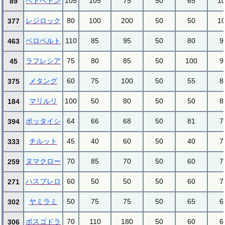
ベトベトン
105
105
75
50
65
1
89
レジロック
80
100
200
50
50
1
377
ベロベルト
110
85
95
50
80
9
463
ラフレシア
75
80
85
50
100
9
45
メタング
60
75
100
50
55
8
375
マリルリ
100
50
80
50
50
8
184
ポッタイシ
64
66
68
50
81
7
394
チルット
45
40
60
50
40
7
333
ヌマクロー
70
85
70
50
60
7
259
ハスブレロ
60
50
50
50
60
7
271
ヤミラミ
50
75
75
50
65
6
302
ボスゴドラ
70
110
180
50
60
6
306