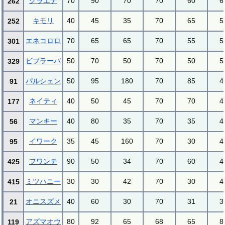
グラエナ
70
90
70
70
60
6
262
キモリ
40
45
35
70
65
5
252
エネコロロ
70
65
65
70
55
5
301
ビブラーバ
50
70
50
70
50
5
329
パルシェン
50
95
180
70
85
4
91
ネイティ
40
50
45
70
70
4
177
マンキー
40
80
35
70
35
4
56
イワーク
35
45
160
70
30
4
95
フワンテ
90
50
34
70
60
4
425
ミツハニー
30
30
42
70
30
4
415
オニスズメ
40
60
30
70
31
3
21
アズマオウ
80
92
65
68
65
8
119