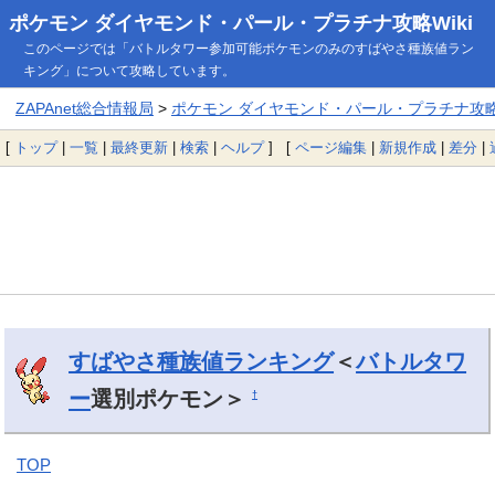
ポケモン ダイヤモンド・パール・プラチナ攻略Wiki
このページでは「バトルタワー参加可能ポケモンのみのすばやさ種族値ラン
キング」について攻略しています。
ZAPAnet総合情報局
>
ポケモン ダイヤモンド・パール・プラチナ攻略W
[
トップ
|
一覧
|
最終更新
|
検索
|
ヘルプ
] [
ページ編集
|
新規作成
|
差分
|
すばやさ種族値ランキング
＜
バトルタワ
ー
選別ポケモン＞
†
TOP