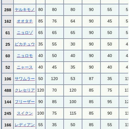
ヤルキモノ
80
80
80
90
55
5
288
オオタチ
85
76
64
90
45
5
162
ニョロゾ
65
65
65
90
50
5
61
ピカチュウ
35
55
30
90
50
4
25
ニョロモ
40
50
40
90
40
4
60
ニャース
40
45
35
90
40
4
52
サワムラー
50
120
53
87
35
1
106
クレセリア
120
70
120
85
75
1
488
フリーザー
90
85
100
85
95
1
144
スイクン
100
75
115
85
90
1
245
レディアン
55
35
50
85
55
1
166