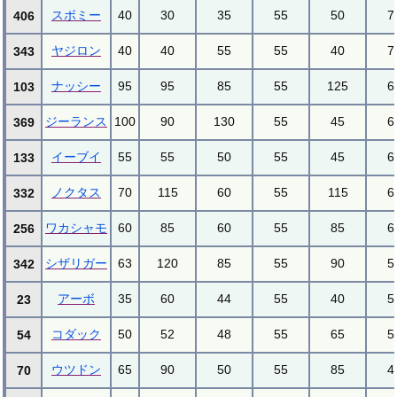
スボミー
40
30
35
55
50
7
406
ヤジロン
40
40
55
55
40
7
343
ナッシー
95
95
85
55
125
6
103
ジーランス
100
90
130
55
45
6
369
イーブイ
55
55
50
55
45
6
133
ノクタス
70
115
60
55
115
6
332
ワカシャモ
60
85
60
55
85
6
256
シザリガー
63
120
85
55
90
5
342
アーボ
35
60
44
55
40
5
23
コダック
50
52
48
55
65
5
54
ウツドン
65
90
50
55
85
4
70