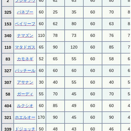
フシギソウ
60
62
63
60
80
8
2
バネブー
60
25
35
60
70
8
325
ベイリーフ
60
62
80
60
63
8
153
ナマズン
110
78
73
60
76
7
340
マタドガス
65
90
120
60
85
7
110
カモネギ
52
65
55
60
58
6
83
パッチール
60
60
60
60
60
6
327
アサナン
30
40
55
60
40
5
307
ガーディ
55
70
45
60
70
5
58
ルクシオ
60
85
49
60
60
4
404
ホエルオー
170
90
45
60
90
4
321
ドジョッチ
50
48
43
60
46
4
339