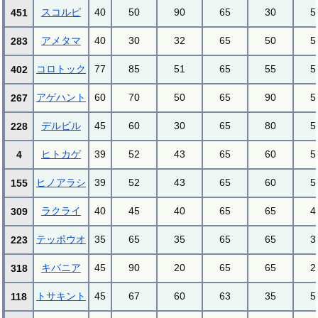
スコルピ
40
50
90
65
30
5
451
アメタマ
40
30
32
65
50
5
283
コロトック
77
85
51
65
55
5
402
アゲハント
60
70
50
65
90
5
267
デルビル
45
60
30
65
80
5
228
ヒトカゲ
39
52
43
65
60
5
4
ヒノアラシ
39
52
43
65
60
5
155
ラクライ
40
45
40
65
65
4
309
テッポウオ
35
65
35
65
65
3
223
キバニア
45
90
20
65
65
2
318
トサキント
45
67
60
63
35
5
118