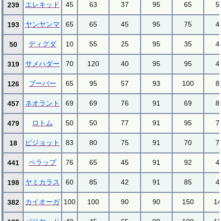
エレキッド
45
63
37
95
65
5
239
ヤンヤンマ
65
65
45
95
75
4
193
ディグダ
10
55
25
95
35
4
50
サメハダー
70
120
40
95
95
4
319
ブーバー
65
95
57
93
100
8
126
ネオラント
69
69
76
91
69
8
457
ロトム
50
50
77
91
95
7
479
ピジョット
83
80
75
91
70
7
18
ペラップ
76
65
45
91
92
4
441
ヤミカラス
60
85
42
91
85
4
198
カイオーガ
100
100
90
90
150
1
382