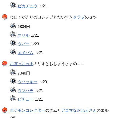
ピカチュウ
Lv21
じゅくがえりのヨシノブとだいすき
クラブ
のセツ
1804円
マリル
Lv21
ウパー
Lv23
エイパム
Lv21
おぼっちゃま
のリオとおじょうさまのココ
7040円
ウソッキー
Lv23
ウソハチ
Lv21
ピチュー
Lv21
ポケモンコレクター
のタムと
アロマなおねえさん
のエル