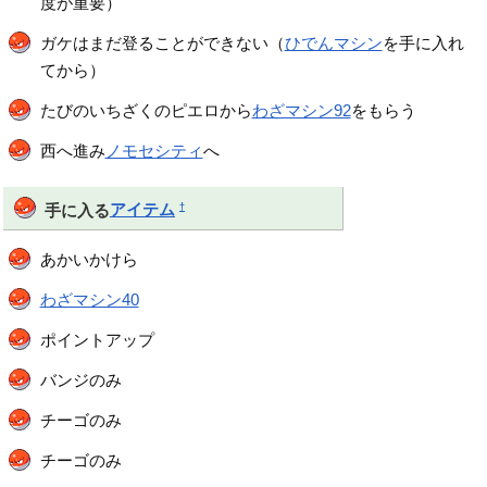
度が重要）
ガケはまだ登ることができない（
ひでんマシン
を手に入れ
てから）
たびのいちざくのピエロから
わざマシン92
をもらう
西へ進み
ノモセシティ
へ
†
手に入る
アイテム
あかいかけら
わざマシン40
ポイントアップ
バンジのみ
チーゴのみ
チーゴのみ