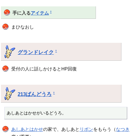
†
手に入る
アイテム
まひなおし
グランドレイク
†
受付の人に話しかけるとHP回復
213ばんどうろ
†
あしあとはかせがいるどうろ。
あしあとはかせ
の家で、あしあと
リボン
をもらう（
なつき