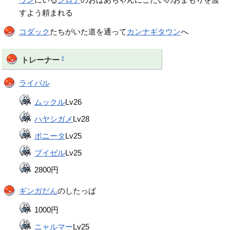
すよう頼まれる
コダック
たちがいた道を通って
カンナギタウン
へ
†
トレーナー
ライバル
ムックル
Lv26
ハヤシガメ
Lv28
ポニータ
Lv25
ブイゼル
Lv25
2800円
ギンガだん
のしたっぱ
1000円
ニャルマー
Lv25