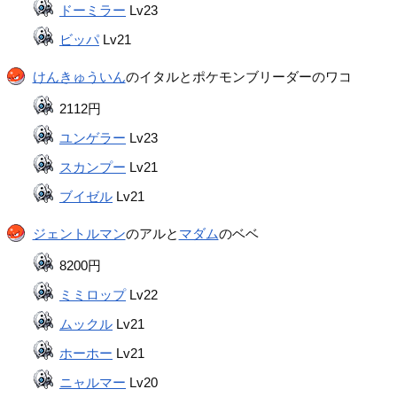
ドーミラー
Lv23
ビッパ
Lv21
けんきゅういん
のイタルとポケモンブリーダーのワコ
2112円
ユンゲラー
Lv23
スカンプー
Lv21
ブイゼル
Lv21
ジェントルマン
のアルと
マダム
のベベ
8200円
ミミロップ
Lv22
ムックル
Lv21
ホーホー
Lv21
ニャルマー
Lv20