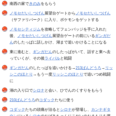
南西の家で
きのみ
をもらう
ノモセだいしつげん
展望台ゲートから
ノモセだいしつげん
（サファリパーク）に入り、ポケモンをゲットする
ノモセシティジム
を攻略してフェンバッジを手に入れた
後、
ノモセだいしつげん
展望台ゲートの前にいる
ギンガだ
ん
のしたっぱに話しかけ、湖まで追いかけることになる
東に進むと、
ギンガだん
のしたっぱがいて、話すと東へ去
っていくが、その後
ライバル
と戦闘
ギンガだん
のしたっぱを追いかける→
213ばんどうろ
→
リッ
シこのほとり
→もう一度
リッシこのほとり
で追いつめ戦闘
に
湖の入り口で
シロナ
と会い、ひでんのくすりをもらう
210ばんどうろ
の
コダック
たちに使う
コダック
たちの頭痛が治ると
シロナ
が登場し、
カンナギタ
ウン
にいる
シロナ
のおばあちゃんにこだいのおまもりを渡