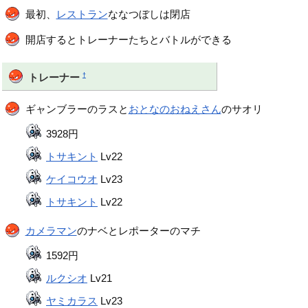
最初、
レストラン
ななつぼしは閉店
開店するとトレーナーたちとバトルができる
†
トレーナー
ギャンブラーのラスと
おとなのおねえさん
のサオリ
3928円
トサキント
Lv22
ケイコウオ
Lv23
トサキント
Lv22
カメラマン
のナベとレポーターのマチ
1592円
ルクシオ
Lv21
ヤミカラス
Lv23