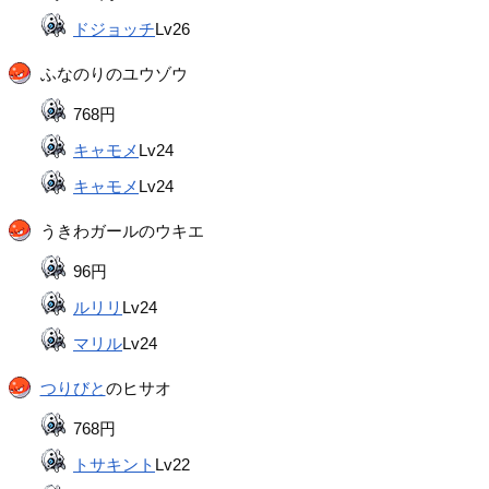
ドジョッチ
Lv26
ふなのりのユウゾウ
768円
キャモメ
Lv24
キャモメ
Lv24
うきわガールのウキエ
96円
ルリリ
Lv24
マリル
Lv24
つりびと
のヒサオ
768円
トサキント
Lv22