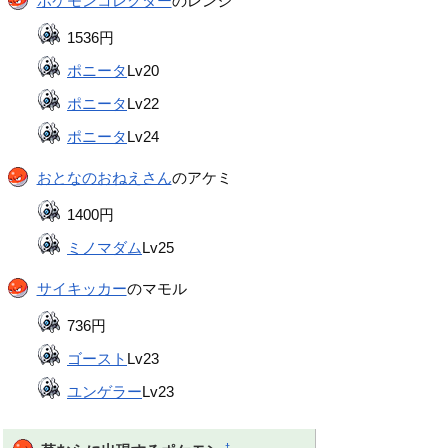
ポケモンコレクター
のレンジ
1536円
ポニータ
Lv20
ポニータ
Lv22
ポニータ
Lv24
おとなのおねえさん
のアケミ
1400円
ミノマダム
Lv25
サイキッカー
のマモル
736円
ゴースト
Lv23
ユンゲラー
Lv23
†