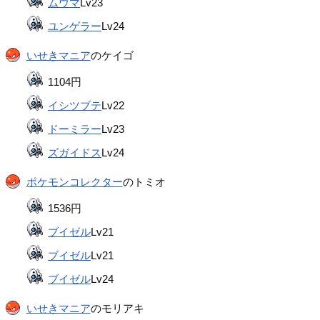
ムウマ
Lv23
ユンゲラー
Lv24
いせきマニア
のケイゴ
1104円
イシツブテ
Lv22
ドーミラー
Lv23
ズガイドス
Lv24
ポケモンコレクター
のトミオ
1536円
ブイゼル
Lv21
ブイゼル
Lv21
ブイゼル
Lv24
いせきマニア
のモリアキ