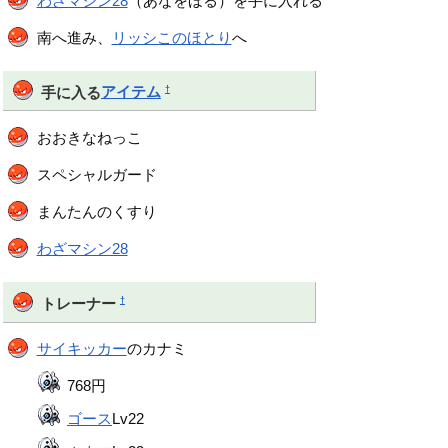
わざマシン28
（あなをほる）を手に入れる
南へ進み、
リッシこのほとり
へ
†
手に入る
アイテム
おおきなねっこ
スペシャルガード
まんたんのくすり
わざマシン28
†
トレーナー
サイキッカー
のカナミ
768円
ゴース
Lv22