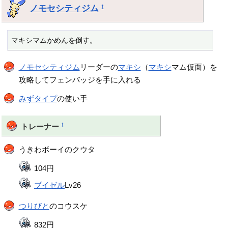
ノモセシティジム
†
マキシマムかめんを倒す。
ノモセシティジム
リーダーの
マキシ
（
マキシ
マム仮面）を
攻略してフェンバッジを手に入れる
みずタイプ
の使い手
†
トレーナー
うきわボーイのクウタ
104円
ブイゼル
Lv26
つりびと
のコウスケ
832円