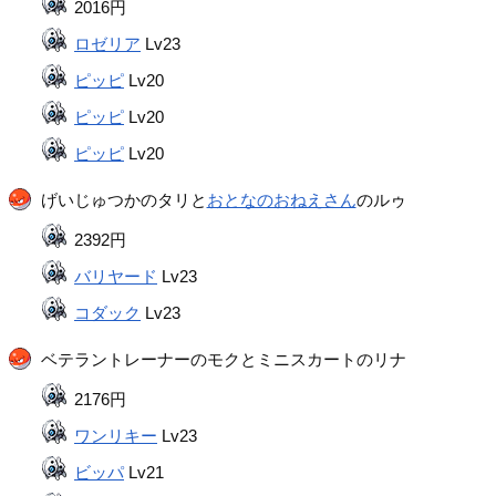
2016円
ロゼリア
Lv23
ピッピ
Lv20
ピッピ
Lv20
ピッピ
Lv20
げいじゅつかのタリと
おとなのおねえさん
のルゥ
2392円
バリヤード
Lv23
コダック
Lv23
ベテラントレーナーのモクとミニスカートのリナ
2176円
ワンリキー
Lv23
ビッパ
Lv21