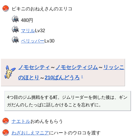
ビキニのおねえさんのエリコ
480円
マリル
Lv32
ペリッパー
Lv30
ノモセシティ
～
ノモセシティジム
～
リッシこ
のほとり
～
210ばんどうろ
†
4つ目のジム挑戦をする町。ジムリーダーを倒した後は、ギン
ガだんのしたっぱに話しかけることを忘れずに。
ナエトル
おめんをもらう
わざおしえマニア
にハートのウロコを渡す