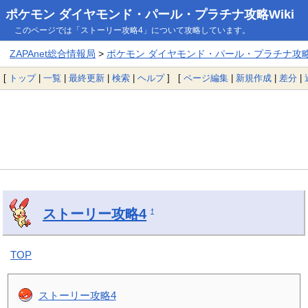
ポケモン ダイヤモンド・パール・プラチナ攻略Wiki
このページでは「ストーリー攻略4」について攻略しています。
ZAPAnet総合情報局
>
ポケモン ダイヤモンド・パール・プラチナ攻略W
[
トップ
|
一覧
|
最終更新
|
検索
|
ヘルプ
] [
ページ編集
|
新規作成
|
差分
|
ストーリー攻略4
†
TOP
ストーリー攻略4