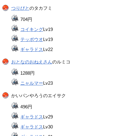
つりびと
のタカフミ
704円
コイキング
Lv19
テッポウオ
Lv19
ギャラドス
Lv22
おとなのおねえさん
のルミコ
1288円
ニャルマー
Lv23
かいパンやろうのエイサク
496円
ギャラドス
Lv29
ギャラドス
Lv30