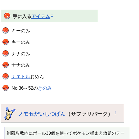
†
手に入る
アイテム
キーのみ
キーのみ
ナナのみ
ナナのみ
ナエトル
おめん
No.36～52の
きのみ
ノモセだいしつげん
（サファリパーク）
†
制限歩数内にボール30個を使ってポケモン捕まえ放題のテー