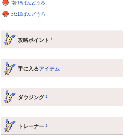
南:
18ばんどうろ
北:
16ばんどうろ
攻略ポイント
†
手に入る
アイテム
†
ダウジング
†
トレーナー
†