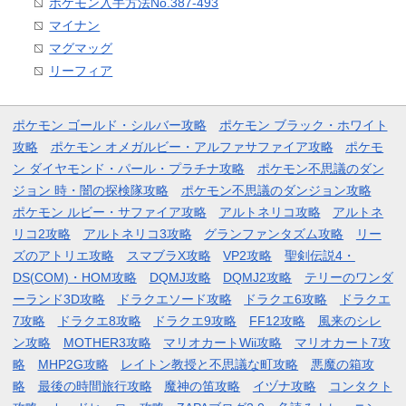
ポケモン入手方法No.387-493
マイナン
マグマッグ
リーフィア
ポケモン ゴールド・シルバー攻略
ポケモン ブラック・ホワイト
攻略
ポケモン オメガルビー・アルファサファイア攻略
ポケモ
ン ダイヤモンド・パール・プラチナ攻略
ポケモン不思議のダン
ジョン 時・闇の探検隊攻略
ポケモン不思議のダンジョン攻略
ポケモン ルビー・サファイア攻略
アルトネリコ攻略
アルトネ
リコ2攻略
アルトネリコ3攻略
グランファンタズム攻略
リー
ズのアトリエ攻略
スマブラX攻略
VP2攻略
聖剣伝説4・
DS(COM)・HOM攻略
DQMJ攻略
DQMJ2攻略
テリーのワンダ
ーランド3D攻略
ドラクエソード攻略
ドラクエ6攻略
ドラクエ
7攻略
ドラクエ8攻略
ドラクエ9攻略
FF12攻略
風来のシレ
ン攻略
MOTHER3攻略
マリオカートWii攻略
マリオカート7攻
略
MHP2G攻略
レイトン教授と不思議な町攻略
悪魔の箱攻
略
最後の時間旅行攻略
魔神の笛攻略
イヅナ攻略
コンタクト