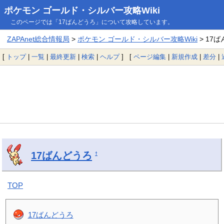
ポケモン ゴールド・シルバー攻略Wiki
このページでは「17ばんどうろ」について攻略しています。
ZAPAnet総合情報局
>
ポケモン ゴールド・シルバー攻略Wiki
> 17
[
トップ
|
一覧
|
最終更新
|
検索
|
ヘルプ
] [
ページ編集
|
新規作成
|
差分
|
17ばんどうろ
†
TOP
17ばんどうろ