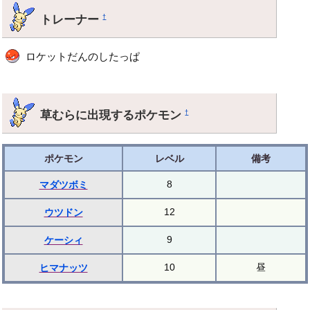
トレーナー
†
ロケットだんのしたっぱ
草むらに出現するポケモン
†
ポケモン
レベル
備考
8
マダツボミ
12
ウツドン
9
ケーシィ
10
昼
ヒマナッツ