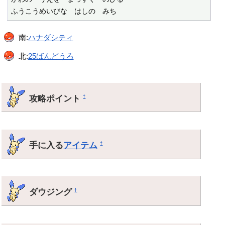
ふうこうめいびな　はしの　みち
南:
ハナダシティ
北:
25ばんどうろ
攻略ポイント
†
手に入る
アイテム
†
ダウジング
†