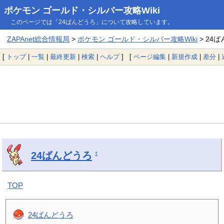
ポケモン ゴールド・シルバー攻略Wiki
このページでは「24ばんどうろ」について攻略しています。
ZAPAnet総合情報局
>
ポケモン ゴールド・シルバー攻略Wiki
> 24
[
トップ
|
一覧
|
最終更新
|
検索
|
ヘルプ
] [
ページ編集
|
新規作成
|
差分
|
24ばんどうろ
†
TOP
24ばんどうろ