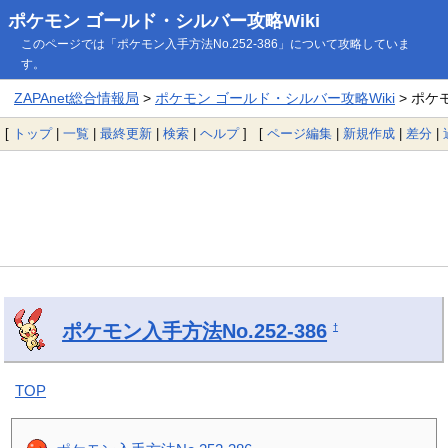
ポケモン ゴールド・シルバー攻略Wiki
このページでは「ポケモン入手方法No.252-386」について攻略していま
す。
ZAPAnet総合情報局
>
ポケモン ゴールド・シルバー攻略Wiki
> ポケモ
[
トップ
|
一覧
|
最終更新
|
検索
|
ヘルプ
] [
ページ編集
|
新規作成
|
差分
|
ポケモン入手方法No.252-386
†
TOP