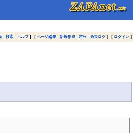
新
|
検索
|
ヘルプ
] [
ページ編集
|
新規作成
|
差分
|
過去ログ
] [
ログイン
]