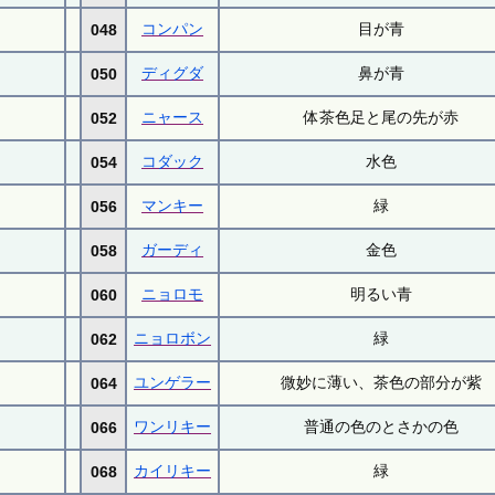
コンパン
目が青
048
ディグダ
鼻が青
050
ニャース
体茶色足と尾の先が赤
052
コダック
水色
054
マンキー
緑
056
ガーディ
金色
058
ニョロモ
明るい青
060
ニョロボン
緑
062
ユンゲラー
微妙に薄い、茶色の部分が紫
064
ワンリキー
普通の色のとさかの色
066
カイリキー
緑
068