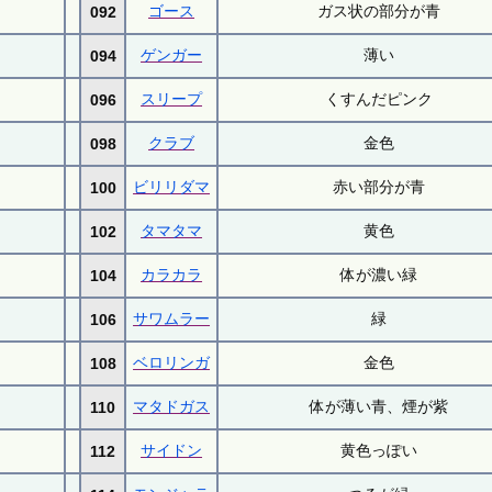
ゴース
ガス状の部分が青
092
ゲンガー
薄い
094
スリープ
くすんだピンク
096
クラブ
金色
098
ビリリダマ
赤い部分が青
100
タマタマ
黄色
102
カラカラ
体が濃い緑
104
サワムラー
緑
106
ベロリンガ
金色
108
マタドガス
体が薄い青、煙が紫
110
サイドン
黄色っぽい
112