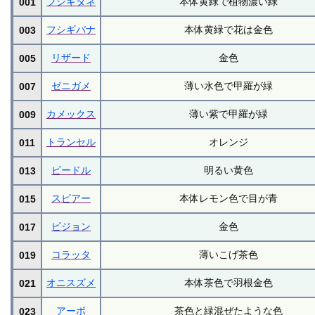
フシギダネ
本体黄緑で植物濃い緑
001
フシギバナ
本体黄緑で花は金色
003
リザード
金色
005
ゼニガメ
薄い水色で甲羅が緑
007
カメックス
薄い紫で甲羅が緑
009
トランセル
オレンジ
011
ビードル
明るい黄色
013
スピアー
本体レモン色で目が青
015
ピジョン
金色
017
コラッタ
薄いこげ茶色
019
オニスズメ
本体茶色で羽根金色
021
アーボ
茶色と緑混ぜたような色
023