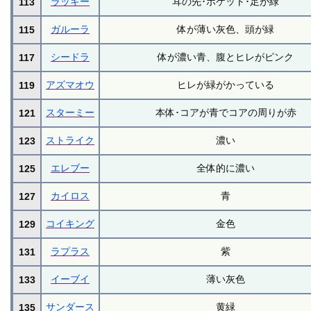
ラッキー
耳の先･ポケット･足が緑
113
ガルーラ
体が薄い灰色、頭が緑
115
シードラ
体が濃い青、腹とヒレがピンク
117
アズマオウ
ヒレが緑がかっている
119
スターミー
本体･コアが青でコアの周りが赤
121
ストライク
濃い
123
エレブー
全体的に濃い
125
カイロス
青
127
コイキング
金色
129
ラプラス
紫
131
イーブイ
薄い灰色
133
サンダース
黄緑
135