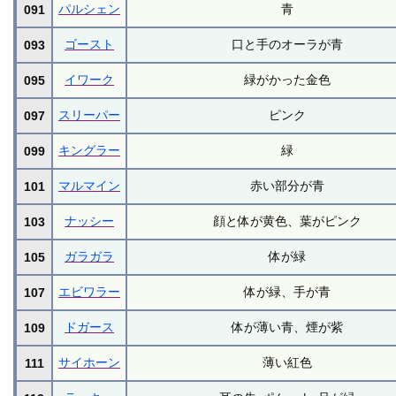
パルシェン
青
091
ゴースト
口と手のオーラが青
093
イワーク
緑がかった金色
095
スリーパー
ピンク
097
キングラー
緑
099
マルマイン
赤い部分が青
101
ナッシー
顔と体が黄色、葉がピンク
103
ガラガラ
体が緑
105
エビワラー
体が緑、手が青
107
ドガース
体が薄い青、煙が紫
109
サイホーン
薄い紅色
111