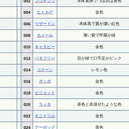
フシギソウ
本体黄緑でつぼみは黄色
002
ヒトカゲ
金色
004
リザードン
本体黒で翼が濃い紅色
006
カメール
薄い紫で甲羅が緑
008
キャタピー
金色
010
バタフリー
目が緑で口手足がピンク
012
コクーン
レモン色
014
ポッポ
金色
016
ピジョット
金色
018
ラッタ
茶色と赤混ぜたような色
020
オニドリル
金色
022
アーボック
茶色
024