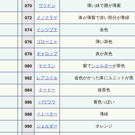
ウツドン
薄い緑で唇が薄紫
070
メノクラゲ
体が薄紫で赤い部分が青緑
072
イシツブテ
金色
074
ゴローニャ
薄い茶色
076
ギャロップ
炎が灰色
078
ヤドラン
紫で
シェルダー
が茶色
080
レアコイル
金色がかった体にユニットが黒
082
ドードー
抹茶色
084
パウワウ
黄色っぽい
086
ベトベター
薄緑
088
シェルダー
オレンジ
090