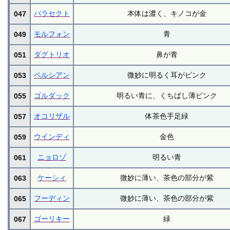
パラセクト
本体は濃く、キノコが金
047
モルフォン
青
049
ダグトリオ
鼻が青
051
ペルシアン
微妙に明るく耳がピンク
053
ゴルダック
明るい青に、くちばし薄ピンク
055
オコリザル
体茶色手足緑
057
ウインディ
金色
059
ニョロゾ
明るい青
061
ケーシィ
微妙に薄い、茶色の部分が紫
063
フーディン
微妙に薄い、茶色の部分が紫
065
ゴーリキー
緑
067