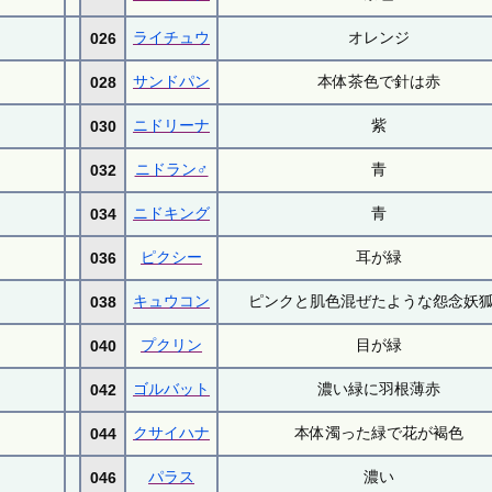
ライチュウ
オレンジ
026
サンドパン
本体茶色で針は赤
028
ニドリーナ
紫
030
ニドラン♂
青
032
ニドキング
青
034
ピクシー
耳が緑
036
キュウコン
ピンクと肌色混ぜたような怨念妖
038
プクリン
目が緑
040
ゴルバット
濃い緑に羽根薄赤
042
クサイハナ
本体濁った緑で花が褐色
044
パラス
濃い
046