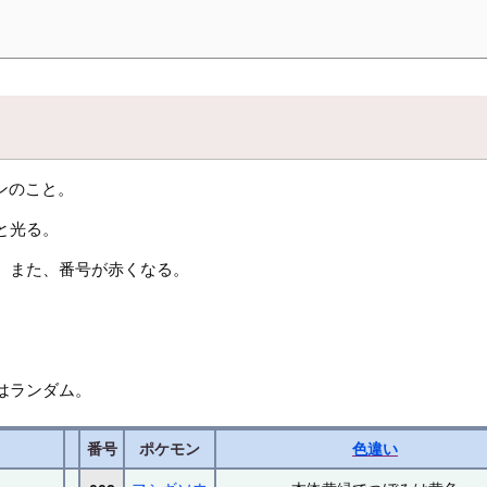
ンのこと。
と光る。
。また、番号が赤くなる。
。
。
はランダム。
番号
ポケモン
色違い