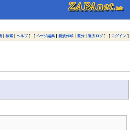
新
|
検索
|
ヘルプ
] [
ページ編集
|
新規作成
|
差分
|
過去ログ
] [
ログイン
]