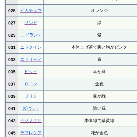
ピカチュウ
オレンジ
025
サンド
緑
027
ニドラン♀
紫
029
ニドクイン
本体こげ茶で腹と胸がピンク
031
ニドリーノ
青
033
ピッピ
耳が緑
035
ロコン
金色
037
プリン
目が緑
039
ズバット
濃い緑
041
ナゾノクサ
本体緑で草黄緑
043
ラフレシア
花が金色
045