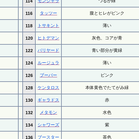
モンジャラ
つるが緑
114
タッツー
腹とヒレがピンク
116
トサキント
薄い
118
ヒトデマン
灰色、コアが青
120
バリヤード
青い部分が黄緑
122
ルージュラ
薄い
124
ブーバー
ピンク
126
ケンタロス
本体黄色でたてがみ緑
128
ギャラドス
赤
130
メタモン
水色
132
シャワーズ
紫
134
ブースター
茶色
136