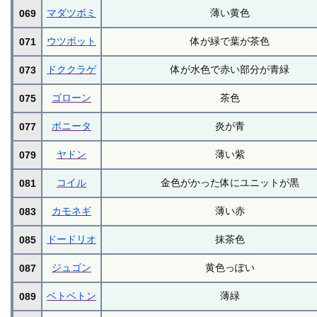
マダツボミ
薄い黄色
069
ウツボット
体が緑で葉が茶色
071
ドククラゲ
体が水色で赤い部分が青緑
073
ゴローン
茶色
075
ポニータ
炎が青
077
ヤドン
薄い紫
079
コイル
金色がかった体にユニットが黒
081
カモネギ
薄い赤
083
ドードリオ
抹茶色
085
ジュゴン
黄色っぽい
087
ベトベトン
薄緑
089