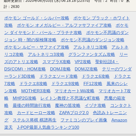
最終更新日：2020年06月03日 (水) 06:18:18
(2257d)
今日：2 昨日：0 累
計：2630
ポケモン ゴールド・シルバー攻略
ポケモン ブラック・ホワイト
攻略
ポケモン オメガルビー・アルファサファイア攻略
ポケモ
ン ダイヤモンド・パール・プラチナ攻略
ポケモン不思議のダン
ジョン 時・闇の探検隊攻略
ポケモン不思議のダンジョン攻略
ポケモン ルビー・サファイア攻略
アルトネリコ攻略
アルトネ
リコ2攻略
アルトネリコ3攻略
グランファンタズム攻略
リー
ズのアトリエ攻略
スマブラX攻略
VP2攻略
聖剣伝説4・
DS(COM)・HOM攻略
DQMJ攻略
DQMJ2攻略
テリーのワンダ
ーランド3D攻略
ドラクエソード攻略
ドラクエ6攻略
ドラクエ
7攻略
ドラクエ8攻略
ドラクエ9攻略
FF12攻略
風来のシレ
ン攻略
MOTHER3攻略
マリオカートWii攻略
マリオカート7攻
略
MHP2G攻略
レイトン教授と不思議な町攻略
悪魔の箱攻
略
最後の時間旅行攻略
魔神の笛攻略
イヅナ攻略
コンタクト
攻略
カードヒーロー攻略
ZAPAブログ2.0
色読みトレーニン
グ
ステルス将棋 棋譜再生
ファミコンのプレイ画像
Amazon
楽天
J-POP最新人気曲ランキング100