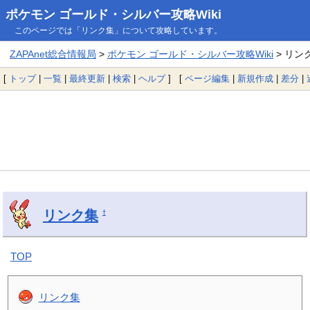
ポケモン ゴールド・シルバー攻略Wiki
このページでは「リンク集」について攻略しています。
ZAPAnet総合情報局
>
ポケモン ゴールド・シルバー攻略Wiki
> リン
[
トップ
|
一覧
|
最終更新
|
検索
|
ヘルプ
] [
ページ編集
|
新規作成
|
差分
|
リンク集
†
TOP
リンク集