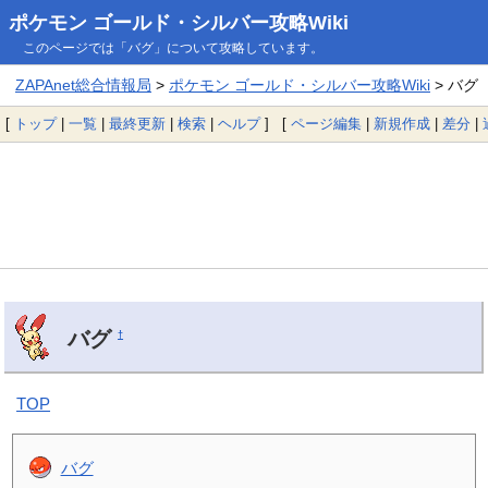
ポケモン ゴールド・シルバー攻略Wiki
このページでは「バグ」について攻略しています。
ZAPAnet総合情報局
>
ポケモン ゴールド・シルバー攻略Wiki
> バグ
[
トップ
|
一覧
|
最終更新
|
検索
|
ヘルプ
] [
ページ編集
|
新規作成
|
差分
|
バグ
†
TOP
バグ