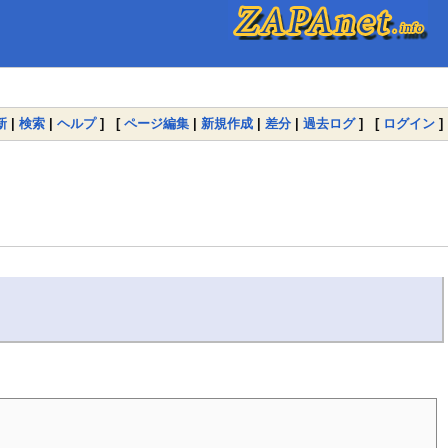
新
|
検索
|
ヘルプ
] [
ページ編集
|
新規作成
|
差分
|
過去ログ
] [
ログイン
]