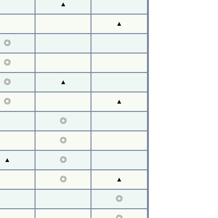
▲
▲
◎
◎
◎
▲
◎
▲
◎
◎
▲
◎
◎
▲
◎