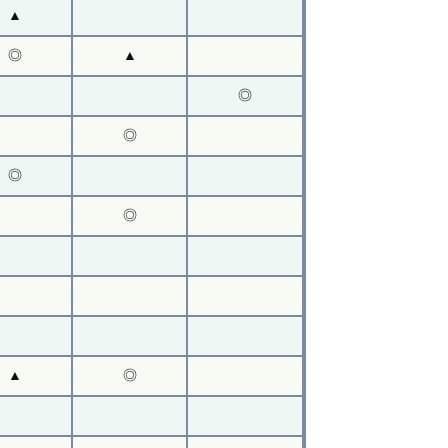
▲
◎
▲
◎
◎
◎
◎
▲
◎