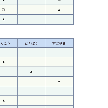
◎
▲
▲
とくこう
とくぼう
すばやさ
▲
▲
▲
▲