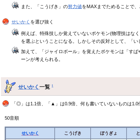
また、「こうげき」の
努力値
をMAXまでためることで
せいかく
を選び抜く
例えば、特殊技しか覚えていないポケモン(物理技はな
を選ぶということになる。しかしその反対として、「い
加えて、「ジャイロボール」を覚えたポケモンは「すば
ーンが考えられる。
せいかく
一覧
†
「◎」は1.1倍、「▲」は0.9倍、何も書いていないものは1.
50音順
せいかく
こうげき
ぼうぎょ