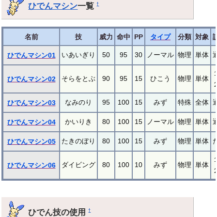
ひでんマシン
一覧
†
名前
技
威力
命中
PP
タイプ
分類
対象
いあいぎり
50
95
30
ノーマル
物理
単体
ひでんマシン01
そらをとぶ
90
95
15
ひこう
物理
単体
ひでんマシン02
なみのり
95
100
15
みず
特殊
全体
ひでんマシン03
かいりき
80
100
15
ノーマル
物理
単体
ひでんマシン04
たきのぼり
80
100
15
みず
物理
単体
ひでんマシン05
ダイビング
80
100
10
みず
物理
単体
ひでんマシン06
ひでん技の使用
†