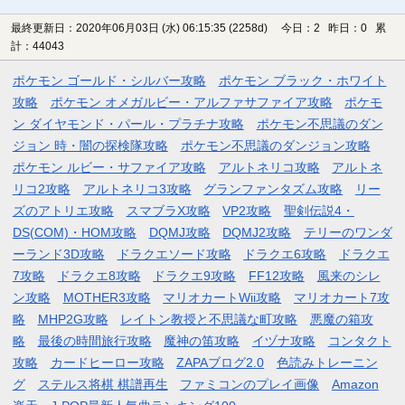
最終更新日：2020年06月03日 (水) 06:15:35
(2258d)
今日：2 昨日：0 累
計：44043
ポケモン ゴールド・シルバー攻略
ポケモン ブラック・ホワイト
攻略
ポケモン オメガルビー・アルファサファイア攻略
ポケモ
ン ダイヤモンド・パール・プラチナ攻略
ポケモン不思議のダン
ジョン 時・闇の探検隊攻略
ポケモン不思議のダンジョン攻略
ポケモン ルビー・サファイア攻略
アルトネリコ攻略
アルトネ
リコ2攻略
アルトネリコ3攻略
グランファンタズム攻略
リー
ズのアトリエ攻略
スマブラX攻略
VP2攻略
聖剣伝説4・
DS(COM)・HOM攻略
DQMJ攻略
DQMJ2攻略
テリーのワンダ
ーランド3D攻略
ドラクエソード攻略
ドラクエ6攻略
ドラクエ
7攻略
ドラクエ8攻略
ドラクエ9攻略
FF12攻略
風来のシレ
ン攻略
MOTHER3攻略
マリオカートWii攻略
マリオカート7攻
略
MHP2G攻略
レイトン教授と不思議な町攻略
悪魔の箱攻
略
最後の時間旅行攻略
魔神の笛攻略
イヅナ攻略
コンタクト
攻略
カードヒーロー攻略
ZAPAブログ2.0
色読みトレーニン
グ
ステルス将棋 棋譜再生
ファミコンのプレイ画像
Amazon