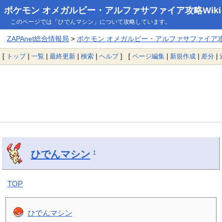
ポケモン オメガルビー・アルファサファイア攻略Wiki
このページでは「ひでんマシン」について攻略しています。
ZAPAnet総合情報局
>
ポケモン オメガルビー・アルファサファイア攻略
[
トップ
|
一覧
|
最終更新
|
検索
|
ヘルプ
] [
ページ編集
|
新規作成
|
差分
|
ひでんマシン
†
TOP
ひでんマシン