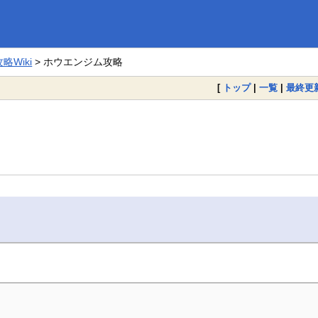
Wiki
> ホウエンジム攻略
[
トップ
|
一覧
|
最終更