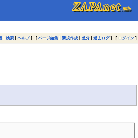
新
|
検索
|
ヘルプ
] [
ページ編集
|
新規作成
|
差分
|
過去ログ
] [
ログイン
]