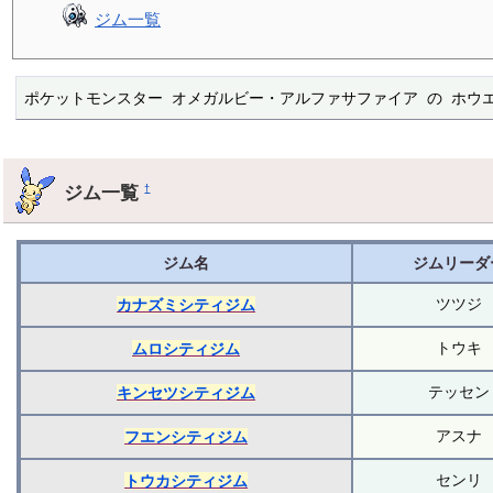
ジム一覧
ポケットモンスター オメガルビー・アルファサファイア の ホウ
ジム一覧
†
ジム名
ジムリーダ
ツツジ
カナズミシティジム
トウキ
ムロシティジム
テッセン
キンセツシティジム
アスナ
フエンシティジム
センリ
トウカシティジム