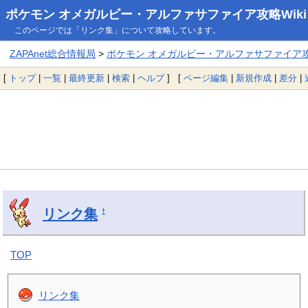
ポケモン オメガルビー・アルファサファイア攻略Wiki
このページでは「リンク集」について攻略しています。
ZAPAnet総合情報局
>
ポケモン オメガルビー・アルファサファイア攻略
[
トップ
|
一覧
|
最終更新
|
検索
|
ヘルプ
] [
ページ編集
|
新規作成
|
差分
|
リンク集
†
TOP
リンク集