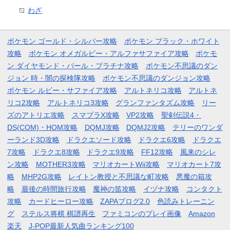
わざ
ポケモン ゴールド・シルバー攻略
ポケモン ブラック・ホワイト
攻略
ポケモン オメガルビー・アルファサファイア攻略
ポケモ
ン ダイヤモンド・パール・プラチナ攻略
ポケモン不思議のダン
ジョン 時・闇の探検隊攻略
ポケモン不思議のダンジョン攻略
ポケモン ルビー・サファイア攻略
アルトネリコ攻略
アルトネ
リコ2攻略
アルトネリコ3攻略
グランファンタズム攻略
リー
ズのアトリエ攻略
スマブラX攻略
VP2攻略
聖剣伝説4・
DS(COM)・HOM攻略
DQMJ攻略
DQMJ2攻略
テリーのワンダ
ーランド3D攻略
ドラクエソード攻略
ドラクエ6攻略
ドラクエ
7攻略
ドラクエ8攻略
ドラクエ9攻略
FF12攻略
風来のシレ
ン攻略
MOTHER3攻略
マリオカートWii攻略
マリオカート7攻
略
MHP2G攻略
レイトン教授と不思議な町攻略
悪魔の箱攻
略
最後の時間旅行攻略
魔神の笛攻略
イヅナ攻略
コンタクト
攻略
カードヒーロー攻略
ZAPAブログ2.0
色読みトレーニン
グ
ステルス将棋 棋譜再生
ファミコンのプレイ画像
Amazon
楽天
J-POP最新人気曲ランキング100