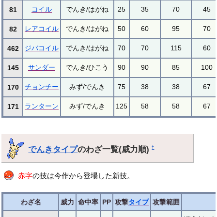
コイル
でんき/はがね
25
35
70
45
81
レアコイル
でんき/はがね
50
60
95
70
82
ジバコイル
でんき/はがね
70
70
115
60
462
サンダー
でんき/ひこう
90
90
85
100
145
チョンチー
みず/でんき
75
38
38
67
170
ランターン
みず/でんき
125
58
58
67
171
でんきタイプ
のわざ一覧(威力順)
†
赤字
の技は今作から登場した新技。
わざ名
威力
命中率
PP
攻撃
タイプ
攻撃範囲