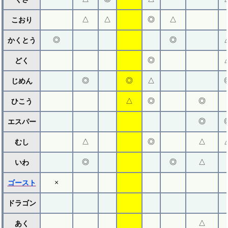
△
△
◎
△
こおり
◎
◎
かくとう
◎
どく
◎
◎
△
じめん
△
◎
◎
ひこう
◎
エスパー
△
◎
△
むし
◎
◎
△
いわ
×
ゴースト
ドラゴン
△
あく