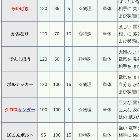
ぼうだいな
らいげき
130
85
5
☆物理
単体
相手に 突
まひ状態に
激しい 雷
かみなり
120
70
10
◎特殊
単体
相手に 落
まひ状態に
大砲の よ
でんじほう
120
50
5
◎特殊
単体
電気を 発
相手を ま
電気を ま
ボルテッカー
120
100
15
☆物理
単体
自分も か
まひ状態に
巨大な 雷
クロス
サンダー
100
100
5
☆物理
単体
巨大な 炎
技の 威力
強い 電撃
10まんボルト
95
100
15
◎特殊
単体
相手に 浴