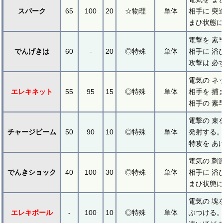
スパーク
65
100
20
☆物理
単体
相手に 突
まひ状態に
電撃を 素
でんげきは
60
-
20
◎特殊
単体
相手に 浴
攻撃は 必
電気の ネ
エレキネット
55
95
15
◎特殊
単体
相手を 捕
相手の 素
電撃の 束
チャージビーム
50
90
10
◎特殊
単体
発射する。
特攻を あ
電気の 刺
でんきショック
40
100
30
◎特殊
単体
相手に 浴
まひ状態に
電気の 塊
エレキボール
-
100
10
◎特殊
単体
ぶつける。