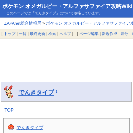
ポケモン オメガルビー・アルファサファイア攻略Wiki
このページでは「でんきタイプ」について攻略しています。
ZAPAnet総合情報局
>
ポケモン オメガルビー・アルファサファイア攻略
[
トップ
|
一覧
|
最終更新
|
検索
|
ヘルプ
] [
ページ編集
|
新規作成
|
差分
|
でんきタイプ
†
TOP
でんきタイプ