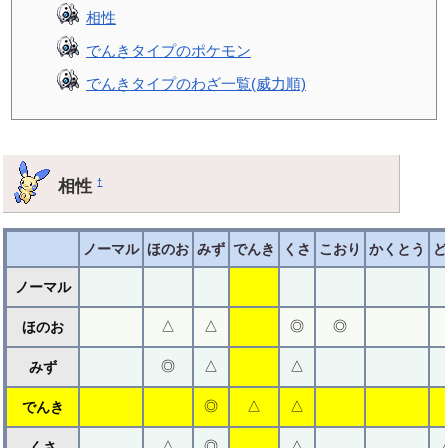
相性
でんきタイプのポケモン
でんきタイプのわざ一覧(威力順)
相性
†
ノーマル
ほのお
みず
でんき
くさ
こおり
かくとう
ど
ノーマル
△
△
◎
◎
ほのお
◎
△
△
みず
◎
△
△
でんき
△
◎
△
くさ