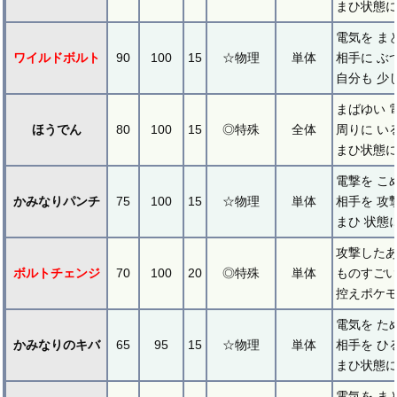
まひ状態に
電気を ま
ワイルドボルト
90
100
15
☆物理
単体
相手に ぶ
自分も 少
まばゆい 
ほうでん
80
100
15
◎特殊
全体
周りに い
まひ状態に
電撃を こ
かみなりパンチ
75
100
15
☆物理
単体
相手を 攻
まひ 状態
攻撃した
ボルトチェンジ
70
100
20
◎特殊
単体
ものすごい
控えポケモ
電気を た
かみなりのキバ
65
95
15
☆物理
単体
相手を ひ
まひ状態に
電気を ま