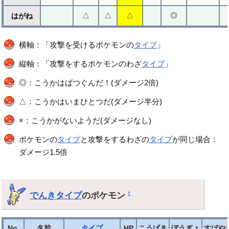
△
△
△
◎
はがね
横軸：「攻撃を受けるポケモンの
タイプ
」
縦軸：「攻撃をするポケモンのわざ
タイプ
」
◎：こうかはばつぐんだ！(ダメージ2倍)
△：こうかはいまひとつだ(ダメージ半分)
×：こうかがないようだ(ダメージなし)
ポケモンの
タイプ
と攻撃をするわざの
タイプ
が同じ場合：
ダメージ1.5倍
でんきタイプ
のポケモン
†
No.
名前
タイプ
HP
こうげき
ぼうぎょ
すばや