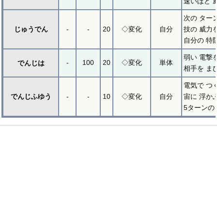
速いほど 
次の ター
じゅうでん
-
-
20
◇変化
自分
技の 威力
自分の 特
弱い 電撃
-
100
20
◇変化
単体
でんじは
相手を ま
電気で つ
でんじふゆう
-
-
10
◇変化
自分
宙に 浮か
5ターンの