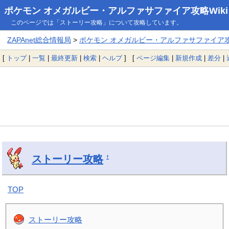
ポケモン オメガルビー・アルファサファイア攻略Wiki
このページでは「ストーリー攻略」について攻略しています。
ZAPAnet総合情報局
>
ポケモン オメガルビー・アルファサファイア攻略
[
トップ
|
一覧
|
最終更新
|
検索
|
ヘルプ
] [
ページ編集
|
新規作成
|
差分
|
ストーリー攻略
†
TOP
ストーリー攻略