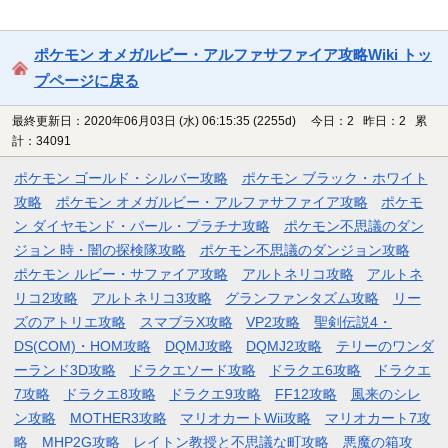
ポケモン オメガルビー・アルファサファイア攻略Wiki トッ
プページに戻る
最終更新日：2020年06月03日 (水) 06:15:35
(2255d)
今日：2 昨日：2 累
計：34091
ポケモン ゴールド・シルバー攻略
ポケモン ブラック・ホワイト
攻略
ポケモン オメガルビー・アルファサファイア攻略
ポケモ
ン ダイヤモンド・パール・プラチナ攻略
ポケモン不思議のダン
ジョン 時・闇の探検隊攻略
ポケモン不思議のダンジョン攻略
ポケモン ルビー・サファイア攻略
アルトネリコ攻略
アルトネ
リコ2攻略
アルトネリコ3攻略
グランファンタズム攻略
リー
ズのアトリエ攻略
スマブラX攻略
VP2攻略
聖剣伝説4・
DS(COM)・HOM攻略
DQMJ攻略
DQMJ2攻略
テリーのワンダ
ーランド3D攻略
ドラクエソード攻略
ドラクエ6攻略
ドラクエ
7攻略
ドラクエ8攻略
ドラクエ9攻略
FF12攻略
風来のシレ
ン攻略
MOTHER3攻略
マリオカートWii攻略
マリオカート7攻
略
MHP2G攻略
レイトン教授と不思議な町攻略
悪魔の箱攻