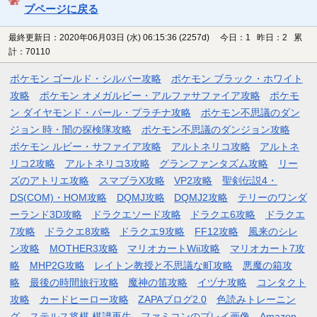
プページに戻る
最終更新日：2020年06月03日 (水) 06:15:36
(2257d)
今日：1 昨日：2 累
計：70110
ポケモン ゴールド・シルバー攻略
ポケモン ブラック・ホワイト
攻略
ポケモン オメガルビー・アルファサファイア攻略
ポケモ
ン ダイヤモンド・パール・プラチナ攻略
ポケモン不思議のダン
ジョン 時・闇の探検隊攻略
ポケモン不思議のダンジョン攻略
ポケモン ルビー・サファイア攻略
アルトネリコ攻略
アルトネ
リコ2攻略
アルトネリコ3攻略
グランファンタズム攻略
リー
ズのアトリエ攻略
スマブラX攻略
VP2攻略
聖剣伝説4・
DS(COM)・HOM攻略
DQMJ攻略
DQMJ2攻略
テリーのワンダ
ーランド3D攻略
ドラクエソード攻略
ドラクエ6攻略
ドラクエ
7攻略
ドラクエ8攻略
ドラクエ9攻略
FF12攻略
風来のシレ
ン攻略
MOTHER3攻略
マリオカートWii攻略
マリオカート7攻
略
MHP2G攻略
レイトン教授と不思議な町攻略
悪魔の箱攻
略
最後の時間旅行攻略
魔神の笛攻略
イヅナ攻略
コンタクト
攻略
カードヒーロー攻略
ZAPAブログ2.0
色読みトレーニン
グ
ステルス将棋 棋譜再生
ファミコンのプレイ画像
Amazon