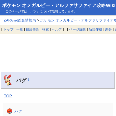
ポケモン オメガルビー・アルファサファイア攻略Wiki
このページでは「バグ」について攻略しています。
ZAPAnet総合情報局
>
ポケモン オメガルビー・アルファサファイア攻略
[
トップ
|
一覧
|
最終更新
|
検索
|
ヘルプ
] [
ページ編集
|
新規作成
|
差分
|
バグ
†
TOP
バグ