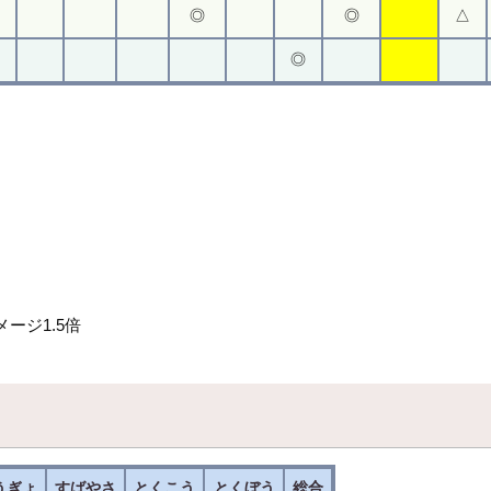
◎
◎
△
◎
ージ1.5倍
うぎょ
すばやさ
とくこう
とくぼう
総合