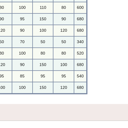
80
100
110
80
600
90
95
150
90
680
120
90
100
120
680
50
70
50
50
340
80
100
80
80
520
120
90
150
100
680
95
85
95
95
540
100
100
150
120
680