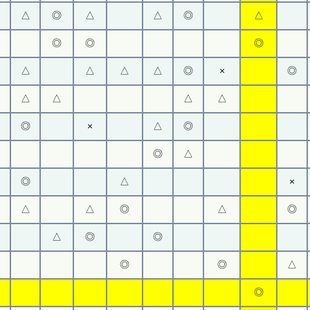
△
◎
△
△
◎
△
◎
◎
◎
△
△
△
△
◎
×
◎
△
△
△
△
◎
×
△
◎
◎
△
◎
△
×
△
△
◎
△
◎
△
◎
◎
◎
◎
△
◎