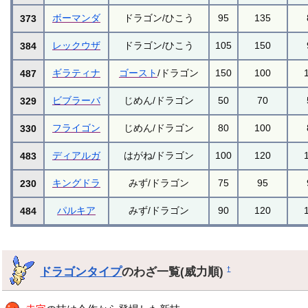
ボーマンダ
ドラゴン/ひこう
95
135
373
レックウザ
ドラゴン/ひこう
105
150
384
ギラティナ
ゴースト
/ドラゴン
150
100
487
ビブラーバ
じめん/ドラゴン
50
70
329
フライゴン
じめん/ドラゴン
80
100
330
ディアルガ
はがね/ドラゴン
100
120
483
キングドラ
みず/ドラゴン
75
95
230
パルキア
みず/ドラゴン
90
120
484
ドラゴンタイプ
のわざ一覧(威力順)
†