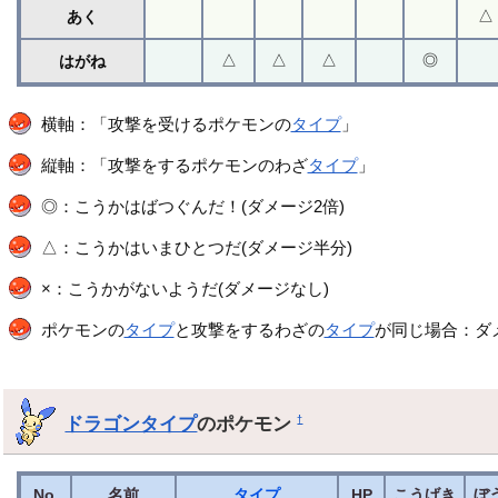
△
あく
△
△
△
◎
はがね
横軸：「攻撃を受けるポケモンの
タイプ
」
縦軸：「攻撃をするポケモンのわざ
タイプ
」
◎：こうかはばつぐんだ！(ダメージ2倍)
△：こうかはいまひとつだ(ダメージ半分)
×：こうかがないようだ(ダメージなし)
ポケモンの
タイプ
と攻撃をするわざの
タイプ
が同じ場合：ダメ
ドラゴンタイプ
のポケモン
†
No.
名前
タイプ
HP
こうげき
ぼ