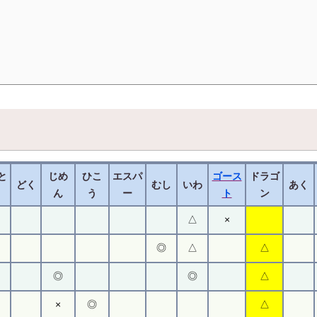
と
じめ
ひこ
エスパ
ゴース
ドラゴ
どく
むし
いわ
あく
ん
う
ー
ト
ン
△
×
◎
△
△
◎
◎
△
×
◎
△