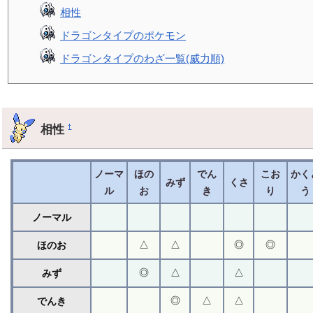
相性
ドラゴンタイプのポケモン
ドラゴンタイプのわざ一覧(威力順)
相性
†
ノーマ
ほの
でん
こお
かく
みず
くさ
ル
お
き
り
う
ノーマル
△
△
◎
◎
ほのお
◎
△
△
みず
◎
△
△
でんき