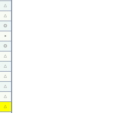
△
△
◎
×
◎
△
△
△
△
△
△