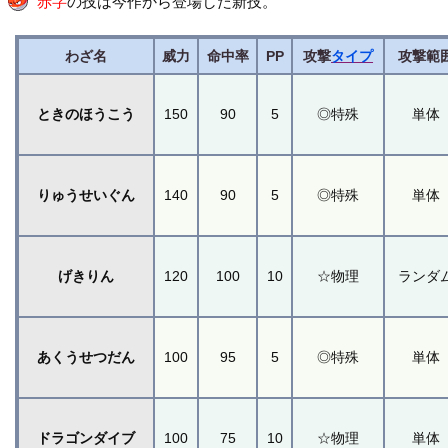
赤字
の技は今作から登場した新技。
わざ名
威力
命中率
PP
攻撃
タイプ
攻撃範
ときのほうこう
150
90
5
◎特殊
単体
りゅうせいぐん
140
90
5
◎特殊
単体
げきりん
120
100
10
☆物理
ランダ
あくうせつだん
100
95
5
◎特殊
単体
ドラゴンダイブ
100
75
10
☆物理
単体