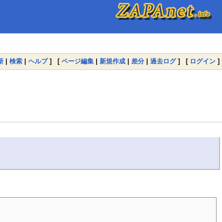
新
|
検索
|
ヘルプ
] [
ページ編集
|
新規作成
|
差分
|
過去ログ
] [
ログイン
]