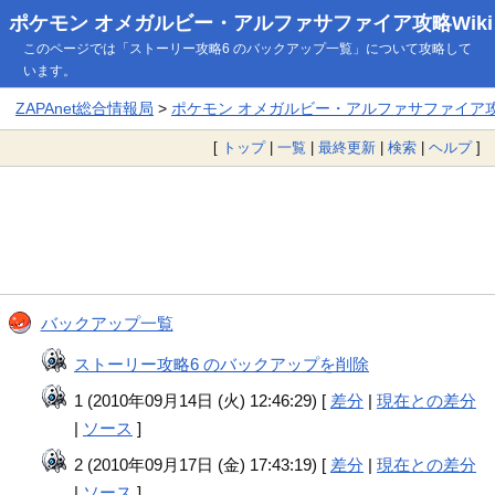
ポケモン オメガルビー・アルファサファイア攻略Wiki
このページでは「ストーリー攻略6 のバックアップ一覧」について攻略して
います。
ZAPAnet総合情報局
>
ポケモン オメガルビー・アルファサファイア攻略
[
トップ
|
一覧
|
最終更新
|
検索
|
ヘルプ
]
バックアップ一覧
ストーリー攻略6 のバックアップを削除
1 (2010年09月14日 (火) 12:46:29) [
差分
|
現在との差分
|
ソース
]
2 (2010年09月17日 (金) 17:43:19) [
差分
|
現在との差分
|
ソース
]