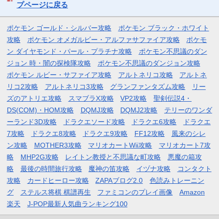
プページに戻る
ポケモン ゴールド・シルバー攻略
ポケモン ブラック・ホワイト
攻略
ポケモン オメガルビー・アルファサファイア攻略
ポケモ
ン ダイヤモンド・パール・プラチナ攻略
ポケモン不思議のダン
ジョン 時・闇の探検隊攻略
ポケモン不思議のダンジョン攻略
ポケモン ルビー・サファイア攻略
アルトネリコ攻略
アルトネ
リコ2攻略
アルトネリコ3攻略
グランファンタズム攻略
リー
ズのアトリエ攻略
スマブラX攻略
VP2攻略
聖剣伝説4・
DS(COM)・HOM攻略
DQMJ攻略
DQMJ2攻略
テリーのワンダ
ーランド3D攻略
ドラクエソード攻略
ドラクエ6攻略
ドラクエ
7攻略
ドラクエ8攻略
ドラクエ9攻略
FF12攻略
風来のシレ
ン攻略
MOTHER3攻略
マリオカートWii攻略
マリオカート7攻
略
MHP2G攻略
レイトン教授と不思議な町攻略
悪魔の箱攻
略
最後の時間旅行攻略
魔神の笛攻略
イヅナ攻略
コンタクト
攻略
カードヒーロー攻略
ZAPAブログ2.0
色読みトレーニン
グ
ステルス将棋 棋譜再生
ファミコンのプレイ画像
Amazon
楽天
J-POP最新人気曲ランキング100