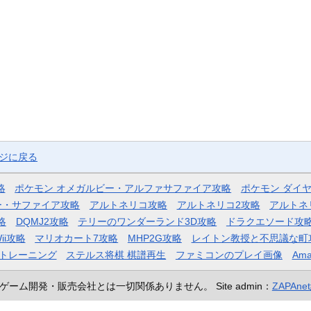
ージに戻る
略
ポケモン オメガルビー・アルファサファイア攻略
ポケモン ダイ
ー・サファイア攻略
アルトネリコ攻略
アルトネリコ2攻略
アルトネ
略
DQMJ2攻略
テリーのワンダーランド3D攻略
ドラクエソード攻
ii攻略
マリオカート7攻略
MHP2G攻略
レイトン教授と不思議な町
トレーニング
ステルス将棋 棋譜再生
ファミコンのプレイ画像
Ama
ゲーム開発・販売会社とは一切関係ありません。
Site admin：
ZAPAn