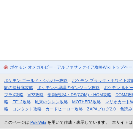
ポケモン オメガルビー・アルファサファイア攻略Wiki トップペ
ポケモン ゴールド・シルバー攻略
ポケモン ブラック・ホワイト攻
闇の探検隊攻略
ポケモン不思議のダンジョン攻略
ポケモン ルビ
ブラX攻略
VP2攻略
聖剣伝説4・DS(COM)・HOM攻略
DQMJ攻
略
FF12攻略
風来のシレン攻略
MOTHER3攻略
マリオカートW
略
コンタクト攻略
カードヒーロー攻略
ZAPAブログ2.0
色読み
このページは
PukiWiki
を用いて作成・表示しています。 本サイトは