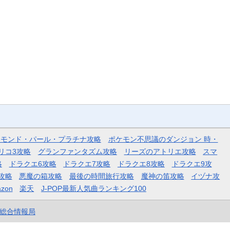
ヤモンド・パール・プラチナ攻略
ポケモン不思議のダンジョン 時・
リコ3攻略
グランファンタズム攻略
リーズのアトリエ攻略
スマ
略
ドラクエ6攻略
ドラクエ7攻略
ドラクエ8攻略
ドラクエ9攻
攻略
悪魔の箱攻略
最後の時間旅行攻略
魔神の笛攻略
イヅナ攻
zon
楽天
J-POP最新人気曲ランキング100
et総合情報局