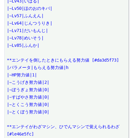
|~Lv43|いばる|

|~Lv50|ほのおのキバ|

|~Lv57|ふんえん|

|~Lv64|じんつうりき|

|~Lv71|だいもんじ|

|~Lv78|めいそう|

|~Lv85|ふんか|

**エンテイを倒したときにもらえる努力値 [#da3d5f73]

|パラメータ|もらえる努力値|h

|~HP努力値|1|

|~こうげき努力値|2|

|~ぼうぎょ努力値|0|

|~すばやさ努力値|0|

|~とくこう努力値|0|

|~とくぼう努力値|0|

**エンテイがわざマシン、ひでんマシンで覚えられるわざ 
[#le46e5fc]
