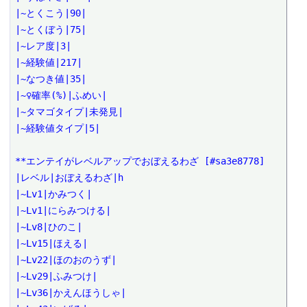
|~とくこう|90|

|~とくぼう|75|

|~レア度|3|

|~経験値|217|

|~なつき値|35|

|~♀確率(%)|ふめい|

|~タマゴタイプ|未発見|

|~経験値タイプ|5|

**エンテイがレベルアップでおぼえるわざ [#sa3e8778]

|レベル|おぼえるわざ|h

|~Lv1|かみつく|

|~Lv1|にらみつける|

|~Lv8|ひのこ|

|~Lv15|ほえる|

|~Lv22|ほのおのうず|

|~Lv29|ふみつけ|

|~Lv36|かえんほうしゃ|
