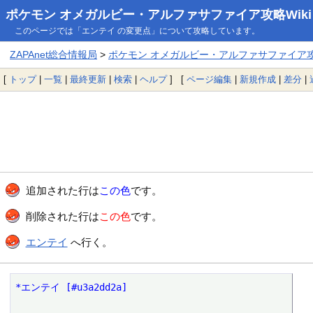
ポケモン オメガルビー・アルファサファイア攻略Wiki
このページでは「エンテイ の変更点」について攻略しています。
ZAPAnet総合情報局
>
ポケモン オメガルビー・アルファサファイア攻略
[
トップ
|
一覧
|
最終更新
|
検索
|
ヘルプ
] [
ページ編集
|
新規作成
|
差分
|
追加された行は
この色
です。
削除された行は
この色
です。
エンテイ
へ行く。
*エンテイ [#u3a2dd2a]
