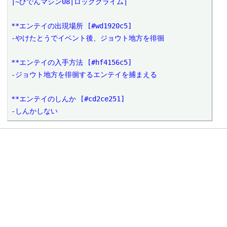
|~ひでんマシン08|ロッククライム|

**エンテイの出現場所 [#wd1920c5]

-やけたとうでイベント後、ジョウト地方を徘徊

**エンテイの入手方法 [#hf4156c5]

-ジョウト地方を徘徊するエンテイを捕まえる

**エンテイのしんか [#cd2ce251]

-しんかしない