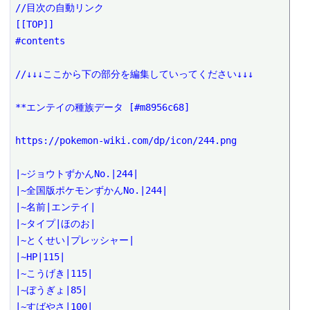
//目次の自動リンク

[[TOP]]

#contents

//↓↓↓ここから下の部分を編集していってください↓↓↓

**エンテイの種族データ [#m8956c68]

https://pokemon-wiki.com/dp/icon/244.png

|~ジョウトずかんNo.|244|

|~全国版ポケモンずかんNo.|244|

|~名前|エンテイ|

|~タイプ|ほのお|

|~とくせい|プレッシャー|

|~HP|115|

|~こうげき|115|

|~ぼうぎょ|85|

|~すばやさ|100|
