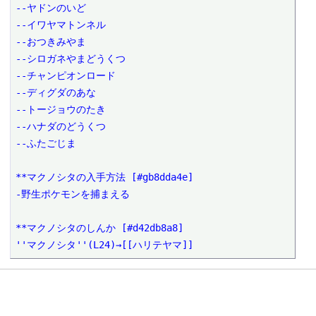
--ヤドンのいど

--イワヤマトンネル

--おつきみやま

--シロガネやまどうくつ

--チャンピオンロード

--ディグダのあな

--トージョウのたき

--ハナダのどうくつ

--ふたごじま

**マクノシタの入手方法 [#gb8dda4e]

-野生ポケモンを捕まえる

**マクノシタのしんか [#d42db8a8]

''マクノシタ''(L24)→[[ハリテヤマ]]