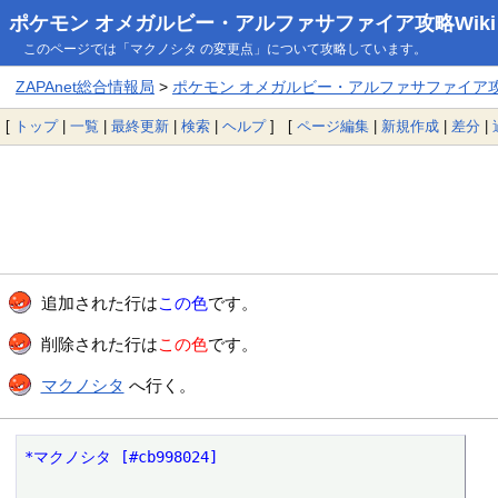
ポケモン オメガルビー・アルファサファイア攻略Wiki
このページでは「マクノシタ の変更点」について攻略しています。
ZAPAnet総合情報局
>
ポケモン オメガルビー・アルファサファイア攻略
[
トップ
|
一覧
|
最終更新
|
検索
|
ヘルプ
] [
ページ編集
|
新規作成
|
差分
|
追加された行は
この色
です。
削除された行は
この色
です。
マクノシタ
へ行く。
*マクノシタ [#cb998024]
