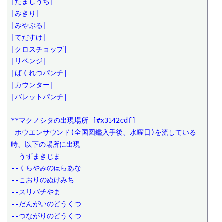
|だましうち|

|みきり|

|みやぶる|

|てだすけ|

|クロスチョップ|

|リベンジ|

|ばくれつパンチ|

|カウンター|

|バレットパンチ|

**マクノシタの出現場所 [#x3342cdf]

-ホウエンサウンド(全国図鑑入手後、水曜日)を流している
時、以下の場所に出現

--うずまきじま

--くらやみのほらあな

--こおりのぬけみち

--スリバチやま

--だんがいのどうくつ

--つながりのどうくつ
