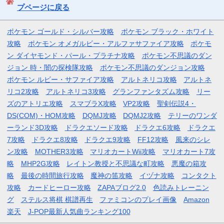
プページに戻る
ポケモン ゴールド・シルバー攻略
ポケモン ブラック・ホワイト
攻略
ポケモン オメガルビー・アルファサファイア攻略
ポケモ
ン ダイヤモンド・パール・プラチナ攻略
ポケモン不思議のダン
ジョン 時・闇の探検隊攻略
ポケモン不思議のダンジョン攻略
ポケモン ルビー・サファイア攻略
アルトネリコ攻略
アルトネ
リコ2攻略
アルトネリコ3攻略
グランファンタズム攻略
リー
ズのアトリエ攻略
スマブラX攻略
VP2攻略
聖剣伝説4・
DS(COM)・HOM攻略
DQMJ攻略
DQMJ2攻略
テリーのワンダ
ーランド3D攻略
ドラクエソード攻略
ドラクエ6攻略
ドラクエ
7攻略
ドラクエ8攻略
ドラクエ9攻略
FF12攻略
風来のシレ
ン攻略
MOTHER3攻略
マリオカートWii攻略
マリオカート7攻
略
MHP2G攻略
レイトン教授と不思議な町攻略
悪魔の箱攻
略
最後の時間旅行攻略
魔神の笛攻略
イヅナ攻略
コンタクト
攻略
カードヒーロー攻略
ZAPAブログ2.0
色読みトレーニン
グ
ステルス将棋 棋譜再生
ファミコンのプレイ画像
Amazon
楽天
J-POP最新人気曲ランキング100