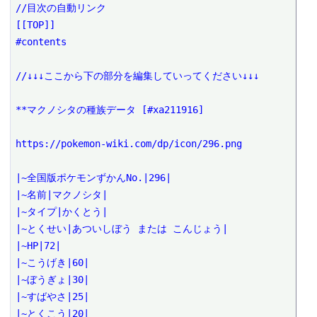
//目次の自動リンク

[[TOP]]

#contents

//↓↓↓ここから下の部分を編集していってください↓↓↓

**マクノシタの種族データ [#xa211916]

https://pokemon-wiki.com/dp/icon/296.png

|~全国版ポケモンずかんNo.|296|

|~名前|マクノシタ|

|~タイプ|かくとう|

|~とくせい|あついしぼう または こんじょう|

|~HP|72|

|~こうげき|60|

|~ぼうぎょ|30|

|~すばやさ|25|

|~とくこう|20|
