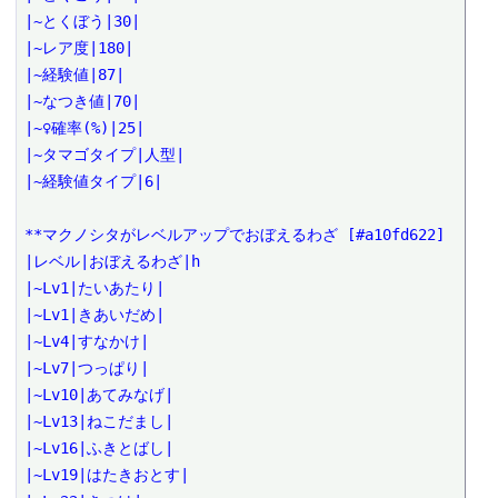
|~とくぼう|30|

|~レア度|180|

|~経験値|87|

|~なつき値|70|

|~♀確率(%)|25|

|~タマゴタイプ|人型|

|~経験値タイプ|6|

**マクノシタがレベルアップでおぼえるわざ [#a10fd622]

|レベル|おぼえるわざ|h

|~Lv1|たいあたり|

|~Lv1|きあいだめ|

|~Lv4|すなかけ|

|~Lv7|つっぱり|

|~Lv10|あてみなげ|

|~Lv13|ねこだまし|

|~Lv16|ふきとばし|

|~Lv19|はたきおとす|
