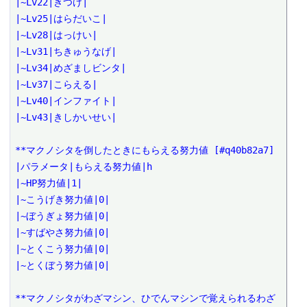
|~Lv22|きつけ|

|~Lv25|はらだいこ|

|~Lv28|はっけい|

|~Lv31|ちきゅうなげ|

|~Lv34|めざましビンタ|

|~Lv37|こらえる|

|~Lv40|インファイト|

|~Lv43|きしかいせい|

**マクノシタを倒したときにもらえる努力値 [#q40b82a7]

|パラメータ|もらえる努力値|h

|~HP努力値|1|

|~こうげき努力値|0|

|~ぼうぎょ努力値|0|

|~すばやさ努力値|0|

|~とくこう努力値|0|

|~とくぼう努力値|0|

**マクノシタがわざマシン、ひでんマシンで覚えられるわざ 