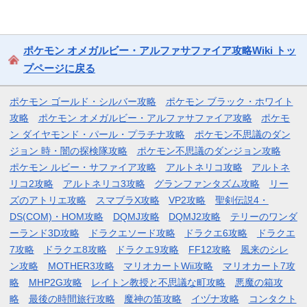
ポケモン オメガルビー・アルファサファイア攻略Wiki トッ
プページに戻る
ポケモン ゴールド・シルバー攻略
ポケモン ブラック・ホワイト
攻略
ポケモン オメガルビー・アルファサファイア攻略
ポケモ
ン ダイヤモンド・パール・プラチナ攻略
ポケモン不思議のダン
ジョン 時・闇の探検隊攻略
ポケモン不思議のダンジョン攻略
ポケモン ルビー・サファイア攻略
アルトネリコ攻略
アルトネ
リコ2攻略
アルトネリコ3攻略
グランファンタズム攻略
リー
ズのアトリエ攻略
スマブラX攻略
VP2攻略
聖剣伝説4・
DS(COM)・HOM攻略
DQMJ攻略
DQMJ2攻略
テリーのワンダ
ーランド3D攻略
ドラクエソード攻略
ドラクエ6攻略
ドラクエ
7攻略
ドラクエ8攻略
ドラクエ9攻略
FF12攻略
風来のシレ
ン攻略
MOTHER3攻略
マリオカートWii攻略
マリオカート7攻
略
MHP2G攻略
レイトン教授と不思議な町攻略
悪魔の箱攻
略
最後の時間旅行攻略
魔神の笛攻略
イヅナ攻略
コンタクト