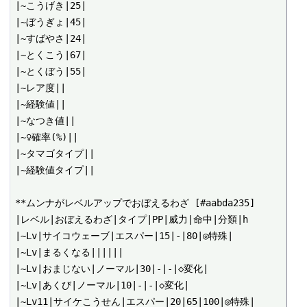
|~こうげき|25|

|~ぼうぎょ|45|

|~すばやさ|24|

|~とくこう|67|

|~とくぼう|55|

|~レア度||

|~経験値||

|~なつき値||

|~♀確率(%)||

|~タマゴタイプ||

|~経験値タイプ||

**ムンナがレベルアップでおぼえるわざ [#aabda235]

|レベル|おぼえるわざ|タイプ|PP|威力|命中|分類|h

|~Lv|サイコウェーブ|エスパー|15|-|80|◎特殊|

|~Lv|まるくなる||||||

|~Lv|おまじない|ノーマル|30|-|-|◇変化|

|~Lv|あくび|ノーマル|10|-|-|◇変化|

|~Lv11|サイケこうせん|エスパー|20|65|100|◎特殊|
