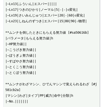
|~Lv13|ふういん|エスパー|||||

|~Lv17|つきのひかり|ノーマル|5|-|-|◇変化|

|~Lv19|さいみんじゅつ|エスパー|20|-|60|◇変化|

|~Lv23|しねんのずつき|エスパー|15|80|90|☆物理|

**ムンナを倒したときにもらえる努力値 [#sa50616b]

|パラメータ|もらえる努力値|h

|~HP努力値||

|~こうげき努力値||

|~ぼうぎょ努力値||

|~すばやさ努力値||

|~とくこう努力値||

|~とくぼう努力値||

**ムンナがわざマシン、ひでんマシンで覚えられるわざ [#j
581cb2a]

|マシン|わざ|タイプ|PP|威力|命中|分類|h

|~No.|||||||
