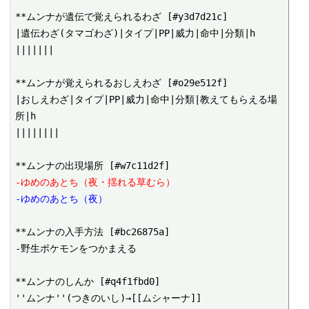
**ムンナが遺伝で覚えられるわざ [#y3d7d21c]

|遺伝わざ(タマゴわざ)|タイプ|PP|威力|命中|分類|h

|||||||

**ムンナが覚えられるおしえわざ [#o29e512f]

|おしえわざ|タイプ|PP|威力|命中|分類|教えてもらえる場
所|h

||||||||

-ゆめのあとち（夜・揺れる草むら）
-ゆめのあとち（夜）
**ムンナの入手方法 [#bc26875a]

-野生ポケモンをつかまえる

**ムンナのしんか [#q4f1fbd0]
