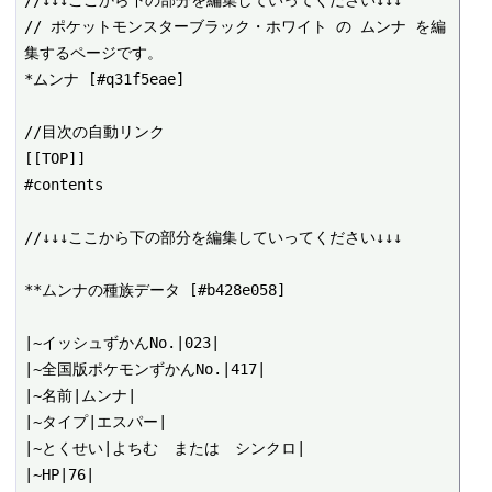
//↓↓↓ここから下の部分を編集していってください↓↓↓

// ポケットモンスターブラック・ホワイト の ムンナ を編
集するページです。

*ムンナ [#q31f5eae]

//目次の自動リンク

[[TOP]]

#contents

//↓↓↓ここから下の部分を編集していってください↓↓↓

**ムンナの種族データ [#b428e058]

|~イッシュずかんNo.|023|

|~全国版ポケモンずかんNo.|417|

|~名前|ムンナ|

|~タイプ|エスパー|

|~とくせい|よちむ　または　シンクロ|

|~HP|76|
