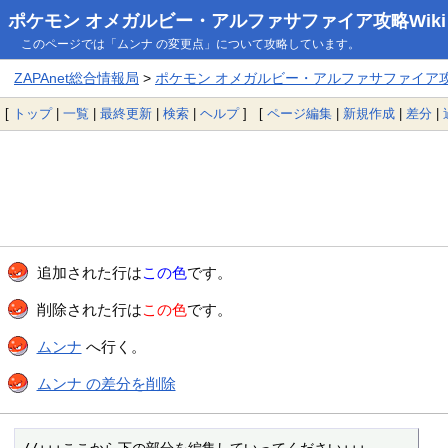
ポケモン オメガルビー・アルファサファイア攻略Wiki
このページでは「ムンナ の変更点」について攻略しています。
ZAPAnet総合情報局
>
ポケモン オメガルビー・アルファサファイア攻略
[
トップ
|
一覧
|
最終更新
|
検索
|
ヘルプ
] [
ページ編集
|
新規作成
|
差分
|
追加された行は
この色
です。
削除された行は
この色
です。
ムンナ
へ行く。
ムンナ の差分を削除