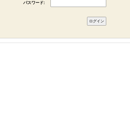
パスワード: