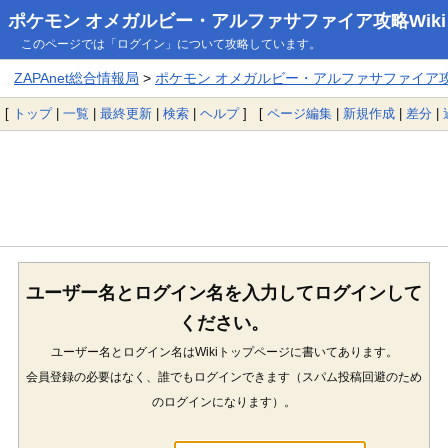
ポケモン オメガルビー・アルファサファイア攻略Wiki
このページでは「ログイン」について攻略しています。
ZAPAnet総合情報局
>
ポケモン オメガルビー・アルファサファイア攻略
[
トップ
|
一覧
|
最終更新
|
検索
|
ヘルプ
] [
ページ編集
|
新規作成
|
差分
|
ユーザー名とログイン名を入力してログインして
ください。
ユーザー名とログイン名はWikiトップページに書いてあります。
会員登録の必要はなく、誰でもログインできます（スパム投稿回避のため
のログインになります）。