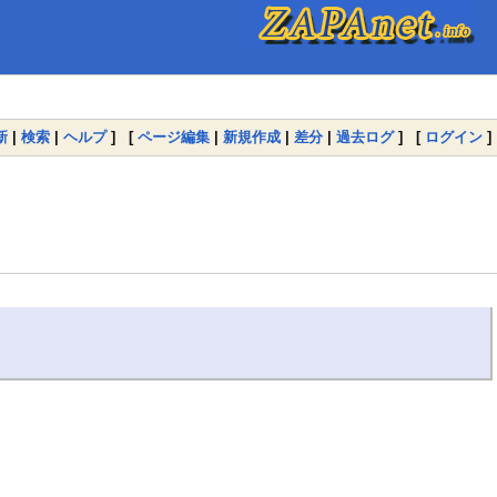
新
|
検索
|
ヘルプ
] [
ページ編集
|
新規作成
|
差分
|
過去ログ
] [
ログイン
]