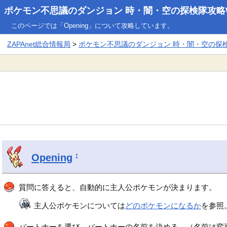
ポケモン不思議のダンジョン 時・闇・空の探検隊攻略W
このページでは「Opening」について攻略しています。
ZAPAnet総合情報局
>
ポケモン不思議のダンジョン 時・闇・空の探検隊
Opening
†
質問に答えると、自動的に主人公ポケモンが決まります。
主人公ポケモンについては
どのポケモンになるか
を参照
パートナーを選び、パートナーの名前を決める。（名前は変