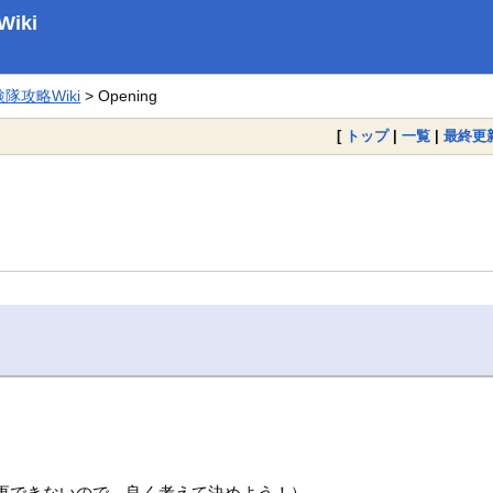
iki
攻略Wiki
> Opening
[
トップ
|
一覧
|
最終更
。
更できないので、良く考えて決めよう！）