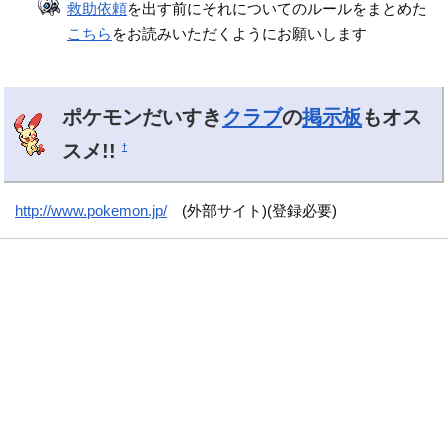
救助依頼
を出す前にそれについてのルールをまとめた
こちら
をお読みいただくようにお願いします
ポケモンだいすき
クラブ
の
掲示板
もオス
スメ!!
†
http://www.pokemon.jp/
(外部サイト)(登録必要)