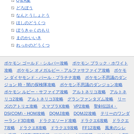
Q＆A集
どろぼう
なんとうしょとう
ほしのどうくつ
ぼうきゃくのもり
まのかいいき
れっかのどうくつ
ポケモン ゴールド・シルバー攻略
ポケモン ブラック・ホワイト
攻略
ポケモン オメガルビー・アルファサファイア攻略
ポケモ
ン ダイヤモンド・パール・プラチナ攻略
ポケモン不思議のダン
ジョン 時・闇の探検隊攻略
ポケモン不思議のダンジョン攻略
ポケモン ルビー・サファイア攻略
アルトネリコ攻略
アルトネ
リコ2攻略
アルトネリコ3攻略
グランファンタズム攻略
リー
ズのアトリエ攻略
スマブラX攻略
VP2攻略
聖剣伝説4・
DS(COM)・HOM攻略
DQMJ攻略
DQMJ2攻略
テリーのワンダ
ーランド3D攻略
ドラクエソード攻略
ドラクエ6攻略
ドラクエ
7攻略
ドラクエ8攻略
ドラクエ9攻略
FF12攻略
風来のシレ