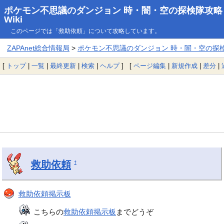
ポケモン不思議のダンジョン 時・闇・空の探検隊攻略
Wiki
このページでは「救助依頼」について攻略しています。
ZAPAnet総合情報局
>
ポケモン不思議のダンジョン 時・闇・空の探検隊
[
トップ
|
一覧
|
最終更新
|
検索
|
ヘルプ
] [
ページ編集
|
新規作成
|
差分
|
救助依頼
†
救助依頼掲示板
こちらの
救助依頼掲示板
までどうぞ