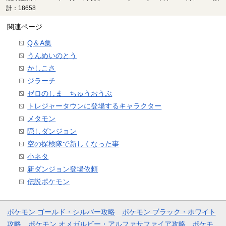
計：18658
関連ページ
Q＆A集
うんめいのとう
かしこさ
ジラーチ
ゼロのしま ちゅうおうぶ
トレジャータウンに登場するキャラクター
メタモン
隠しダンジョン
空の探検隊で新しくなった事
小ネタ
新ダンジョン登場依頼
伝説ポケモン
ポケモン ゴールド・シルバー攻略
ポケモン ブラック・ホワイト
攻略
ポケモン オメガルビー・アルファサファイア攻略
ポケモ