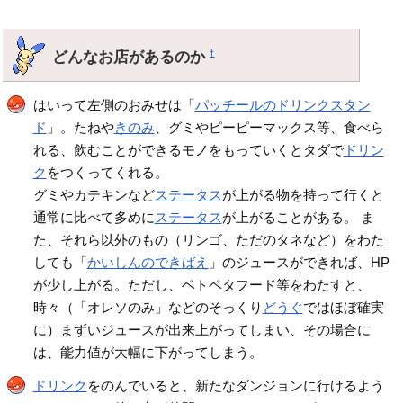
どんなお店があるのか
†
はいって左側のおみせは「
パッチールのドリンクスタン
ド
」。たねや
きのみ
、グミやピーピーマックス等、食べら
れる、飲むことができるモノをもっていくとタダで
ドリン
ク
をつくってくれる。
グミやカテキンなど
ステータス
が上がる物を持って行くと
通常に比べて多めに
ステータス
が上がることがある。 ま
た、それら以外のもの（リンゴ、ただのタネなど）をわた
しても「
かいしんのできばえ
」のジュースができれば、HP
が少し上がる。ただし、ベトベタフード等をわたすと、
時々（「オレソのみ」などのそっくり
どうぐ
ではほぼ確実
に）まずいジュースが出来上がってしまい、その場合に
は、能力値が大幅に下がってしまう。
ドリンク
をのんでいると、新たなダンジョンに行けるよう