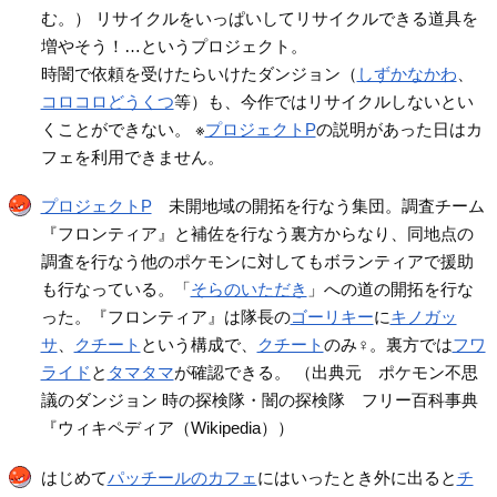
む。） リサイクルをいっぱいしてリサイクルできる道具を
増やそう！…というプロジェクト。
時闇で依頼を受けたらいけたダンジョン（
しずかなかわ
、
コロコロどうくつ
等）も、今作ではリサイクルしないとい
くことができない。 ※
プロジェクトP
の説明があった日はカ
フェを利用できません。
プロジェクトP
未開地域の開拓を行なう集団。調査チーム
『フロンティア』と補佐を行なう裏方からなり、同地点の
調査を行なう他のポケモンに対してもボランティアで援助
も行なっている。「
そらのいただき
」への道の開拓を行な
った。『フロンティア』は隊長の
ゴーリキー
に
キノガッ
サ
、
クチート
という構成で、
クチート
のみ♀。裏方では
フワ
ライド
と
タマタマ
が確認できる。 （出典元 ポケモン不思
議のダンジョン 時の探検隊・闇の探検隊 フリー百科事典
『ウィキペディア（Wikipedia））
はじめて
パッチールのカフェ
にはいったとき外に出ると
チ