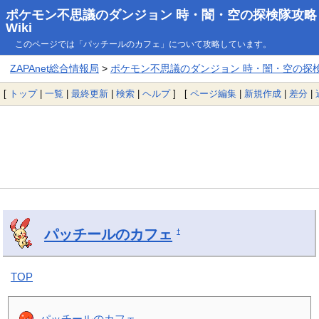
ポケモン不思議のダンジョン 時・闇・空の探検隊攻略
Wiki
このページでは「パッチールのカフェ」について攻略しています。
ZAPAnet総合情報局
>
ポケモン不思議のダンジョン 時・闇・空の探検隊
[
トップ
|
一覧
|
最終更新
|
検索
|
ヘルプ
] [
ページ編集
|
新規作成
|
差分
|
パッチールのカフェ
†
TOP
パッチールのカフェ