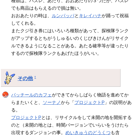
種類は、ハズレ、あたり、おおあたりの３つだが、ハズレ
でも商品はもらえるので損は無い。
おおあたりの時は、
ルンパッパ
と
キレイハナ
が踊って祝福
してくれる。
またクジ引き券にはいろいろ種類があって、探検隊ランク
がアップするとちがうしゅるいのくじびきけんがリサイク
ルできるようになることがある。あたる確率等が違ったり
するので探検隊ランクもあげたほうがいい。
その他
†
パッチールのカフェ
ができてからしばらく物語を進めてか
らまたいくと、
ソーナノ
から「
プロジェクトP
」の説明があ
る。
プロジェクトP
とは、リサイクルをして未開の地を開拓する
のと（未開の地とは、時闇バージョンでいらいをうけたら
出現するダンジョンの事。
めいきゅうのどうくつ
も含