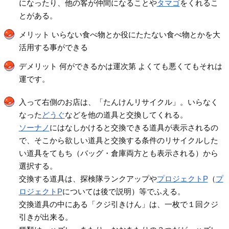
になったり、他の客が仲間になることや
タマゴ
をくれるこ
とがある。
メリット いらない食べ物とか役にたたない食べ物とかを大
活用する事ができる
デメリット 何ができるかは運次第 よくても悪くてもそれは
運です。
入って右側のお店は、「たんけんリサイクル」。いらなく
なった
どうぐ
などを他の道具と交換してくれる。
ソーナノ
にはなしかけると交換できる道具が表示されるの
で、そこから欲しい道具と交換する条件のリサイクルした
い道具をてもち（バッグ・倉庫両方とも表示される）から
選択する。
交換する道具は、探検隊ランクアップや
プロジェクトP
（
プ
ロジェクトP
については後で説明）等でふえる。
交換道具の中にある「クジ引きけん」は、一枚で１回クジ
引きが出来る。