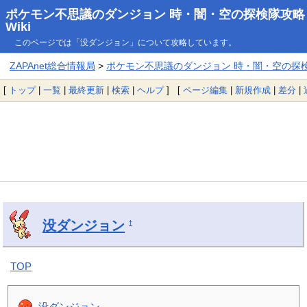
ポケモン不思議のダンジョン 時・闇・空の探検隊攻略
Wiki
このページでは「没ダンジョン」について攻略しています。
ZAPAnet総合情報局
>
ポケモン不思議のダンジョン 時・闇・空の探検隊
[
トップ
|
一覧
|
最終更新
|
検索
|
ヘルプ
] [
ページ編集
|
新規作成
|
差分
|
没ダンジョン
†
TOP
没ダンジョン