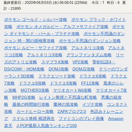
最終更新日：2020年06月03日 (水) 06:08:01
(2256d)
今日：7 昨日：6 累
計：21895
ポケモン ゴールド・シルバー攻略
ポケモン ブラック・ホワイト
攻略
ポケモン オメガルビー・アルファサファイア攻略
ポケモ
ン ダイヤモンド・パール・プラチナ攻略
ポケモン不思議のダン
ジョン 時・闇の探検隊攻略
ポケモン不思議のダンジョン攻略
ポケモン ルビー・サファイア攻略
アルトネリコ攻略
アルトネ
リコ2攻略
アルトネリコ3攻略
グランファンタズム攻略
リー
ズのアトリエ攻略
スマブラX攻略
VP2攻略
聖剣伝説4・
DS(COM)・HOM攻略
DQMJ攻略
DQMJ2攻略
テリーのワンダ
ーランド3D攻略
ドラクエソード攻略
ドラクエ6攻略
ドラクエ
7攻略
ドラクエ8攻略
ドラクエ9攻略
FF12攻略
風来のシレ
ン攻略
MOTHER3攻略
マリオカートWii攻略
マリオカート7攻
略
MHP2G攻略
レイトン教授と不思議な町攻略
悪魔の箱攻
略
最後の時間旅行攻略
魔神の笛攻略
イヅナ攻略
コンタクト
攻略
カードヒーロー攻略
ZAPAブログ2.0
色読みトレーニン
グ
ステルス将棋 棋譜再生
ファミコンのプレイ画像
Amazon
楽天
J-POP最新人気曲ランキング100