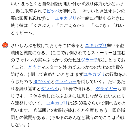
いい ほっとくと自然回復が追い付かず残り体力が少ないま
ま 敵に攻撃されて
ビッパ
が倒れる。 きついときはオレンの
実の回復も忘れずに。
ユキカブリ
が一緒に行動するときに
使う技は 「くさぶえ」「こごえるかぜ」「ふぶき」「れい
とうビーム」
さいしんぶを抜けておくそこに来ると
ユキカブリ
率いる盗
賊団と戦闘になる。 (ここでは倒されてもストーリーは進む
ので オレンの実やふっかつのたねは
ジラーチ
戦に とってお
くこと。
どうぐ
マスターを外せば ふっかつのたねの消費を
防げる。) 倒して進めたいときは まず
ユキカブリ
の行動をふ
うじたのち
タツベイ
と
グライガー
を倒していく。 たいあた
りを繰り返すと
タツベイ
は4-5発で倒れる。
グライガー
も同
じです。 ２体を倒したらふぶきに注意しながら たいあたり
を連発していく。
ユキカブリ
は25-30発ぐらいで倒れるかと
思います。 盗賊団との戦闘が終わると今度も もう一回盗賊
団との戦闘がある。(ギルドのみんなと戦うのでここは苦戦
しない。)