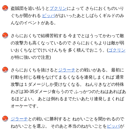
盗賊団を追い払うと
プクリン
によって さらにおくちのいり
ぐちが開かれる
ビッパ
がはいったあとしばらくギルドのみ
んなのイベントがある。
さらにおくちで結構苦戦する 今までとはうってかわって敵
の攻撃力も高くなっているので さらにおくちよりは敵が弱
いおくちなどでけいけんちを 多く積んでおこう。(
ゴクリン
が特に強いので注意)
さらにおくちを抜けると
ジラーチ
との戦いがある。 最初に
行動を封じる種をなげてまるくなるを連発しまくれば 通常
攻撃は１ダメージしか受けなくなる。 ねんりきなどの特殊
わざは30-35ダメージ食らうので ふっかつのたねはあればあ
るほどよい。 あとは倒れるまでたいあたり連発しまくれば
オーケーです。
ジラーチ
との戦いに勝利すると ねがいごとを聞かれるので
ねがいごとを選ぶ。 そのあと本当のねがいごとを
ビッパ
が