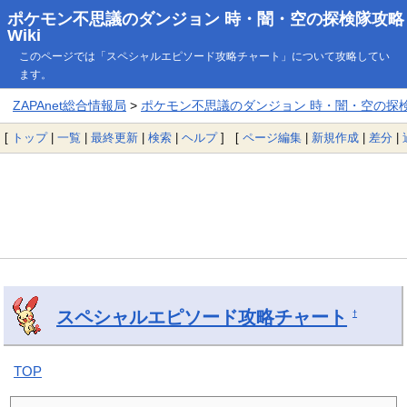
ポケモン不思議のダンジョン 時・闇・空の探検隊攻略
Wiki
このページでは「スペシャルエピソード攻略チャート」について攻略してい
ます。
ZAPAnet総合情報局
>
ポケモン不思議のダンジョン 時・闇・空の探検隊
[
トップ
|
一覧
|
最終更新
|
検索
|
ヘルプ
] [
ページ編集
|
新規作成
|
差分
|
スペシャルエピソード攻略チャート
†
TOP