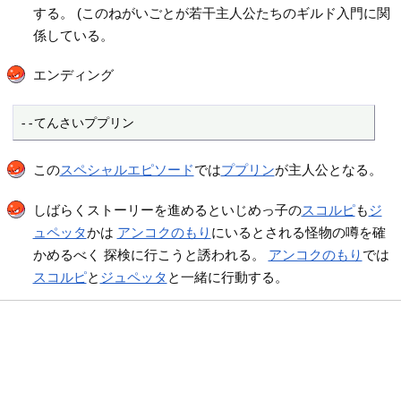
する。 (このねがいごとが若干主人公たちのギルド入門に関
係している。
エンディング
--てんさいププリン
この
スペシャルエピソード
では
ププリン
が主人公となる。
しばらくストーリーを進めるといじめっ子の
スコルピ
も
ジ
ュペッタ
かは
アンコクのもり
にいるとされる怪物の噂を確
かめるべく 探検に行こうと誘われる。
アンコクのもり
では
スコルピ
と
ジュペッタ
と一緒に行動する。