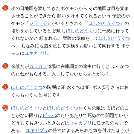
次の日地図を渡してきたポケモンから その地図は目を覚ま
させることができたら 願いを叶えてくれるという 伝説のポ
ケモン「
ジラーチ
」がいるとされる 「
ほしのどうくつ
」の
場所を示していると 説明し
ほしのどうくつ
に一緒に行って
くれないかと 頼まれる。 冒険の準備をして
ほしのどうくつ
へ。 ちなみに地図を渡して探検をお願いして同行する ポケ
モンは
ユキカブリ
。
余談だが
ガラガラ
道場に在庫調査の途中に行くと ふっかつ
のたねがもらえる。入手しておいたらあとがらく。
ほしのどうくつ
の階層は5F おくちは4F+ボス(5F) さらにお
くちもおくちと同じです。
ほしのどうくつ
と
ほしのどうくつ
おくちの敵は よほどのこ
とがない限りは
ビッパ
のたいあたりで死ぬので問題ないが
どうしてもきついときなどは
ユキカブリ
に任せるのも手で
ある。
ユキカブリ
の特性によるあられも気を付けたほうが