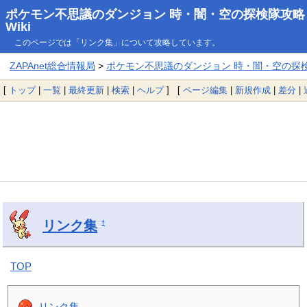
ポケモン不思議のダンジョン 時・闇・空の探検隊攻略
Wiki
このページでは「リンク集」について攻略しています。
ZAPAnet総合情報局
>
ポケモン不思議のダンジョン 時・闇・空の探検隊
[
トップ
|
一覧
|
最終更新
|
検索
|
ヘルプ
] [
ページ編集
|
新規作成
|
差分
|
リンク集
†
TOP
リンク集