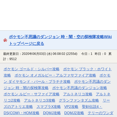
ポケモン不思議のダンジョン 時・闇・空の探検隊攻略Wiki
トップページに戻る
最終更新日：2020年06月03日 (水) 06:08:02
(2255d)
今日：1 昨日：0 累
計：9512
ポケモン ゴールド・シルバー攻略
ポケモン ブラック・ホワイト
攻略
ポケモン オメガルビー・アルファサファイア攻略
ポケモ
ン ダイヤモンド・パール・プラチナ攻略
ポケモン不思議のダン
ジョン 時・闇の探検隊攻略
ポケモン不思議のダンジョン攻略
ポケモン ルビー・サファイア攻略
アルトネリコ攻略
アルトネ
リコ2攻略
アルトネリコ3攻略
グランファンタズム攻略
リー
ズのアトリエ攻略
スマブラX攻略
VP2攻略
聖剣伝説4・
DS(COM)・HOM攻略
DQMJ攻略
DQMJ2攻略
テリーのワンダ