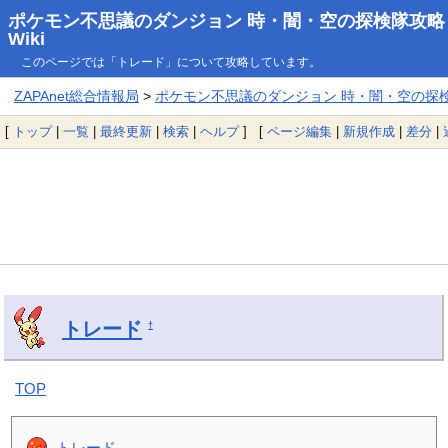
ポケモン不思議のダンジョン 時・闇・空の探検隊攻略
Wiki
このページでは「トレード」について攻略しています。
ZAPAnet総合情報局
>
ポケモン不思議のダンジョン 時・闇・空の探検隊
[
トップ
|
一覧
|
最終更新
|
検索
|
ヘルプ
] [
ページ編集
|
新規作成
|
差分
|
トレード
†
TOP
トレード