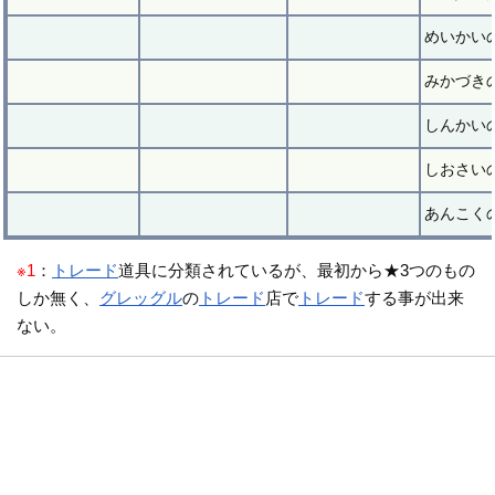
めいかい
みかづき
しんかい
しおさい
あんこく
※1
：
トレード
道具に分類されているが、最初から★3つのもの
しか無く、
グレッグル
の
トレード
店で
トレード
する事が出来
ない。