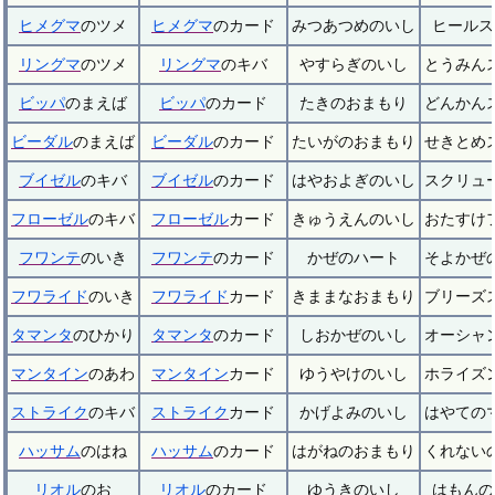
ヒメグマ
のツメ
ヒメグマ
のカード
みつあつめのいし
ヒールス
リングマ
のツメ
リングマ
のキバ
やすらぎのいし
とうみん
ビッパ
のまえば
ビッパ
のカード
たきのおまもり
どんかん
ビーダル
のまえば
ビーダル
のカード
たいがのおまもり
せきとめ
ブイゼル
のキバ
ブイゼル
のカード
はやおよぎのいし
スクリュ
フローゼル
のキバ
フローゼル
カード
きゅうえんのいし
おたすけ
フワンテ
のいき
フワンテ
のカード
かぜのハート
そよかぜ
フワライド
のいき
フワライド
カード
きままなおまもり
ブリーズ
タマンタ
のひかり
タマンタ
のカード
しおかぜのいし
オーシャ
マンタイン
のあわ
マンタイン
カード
ゆうやけのいし
ホライズ
ストライク
のキバ
ストライク
カード
かげよみのいし
はやての
ハッサム
のはね
ハッサム
のカード
はがねのおまもり
くれない
リオル
のお
リオル
のカード
ゆうきのいし
はもんの