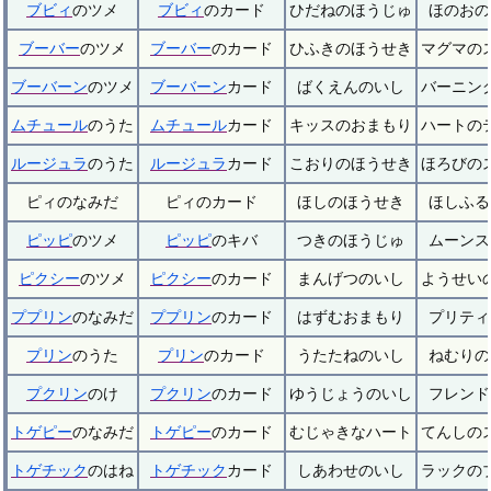
ブビィ
のツメ
ブビィ
のカード
ひだねのほうじゅ
ほのおの
ブーバー
のツメ
ブーバー
のカード
ひふきのほうせき
マグマの
ブーバーン
のツメ
ブーバーン
カード
ばくえんのいし
バーニン
ムチュール
のうた
ムチュール
カード
キッスのおまもり
ハートの
ルージュラ
のうた
ルージュラ
カード
こおりのほうせき
ほろびの
ピィのなみだ
ピィのカード
ほしのほうせき
ほしふる
ピッピ
のツメ
ピッピ
のキバ
つきのほうじゅ
ムーンス
ピクシー
のツメ
ピクシー
のカード
まんげつのいし
ようせい
ププリン
のなみだ
ププリン
のカード
はずむおまもり
プリティ
プリン
のうた
プリン
のカード
うたたねのいし
ねむりの
プクリン
のけ
プクリン
のカード
ゆうじょうのいし
フレンド
トゲピー
のなみだ
トゲピー
のカード
むじゃきなハート
てんしの
トゲチック
のはね
トゲチック
カード
しあわせのいし
ラックの