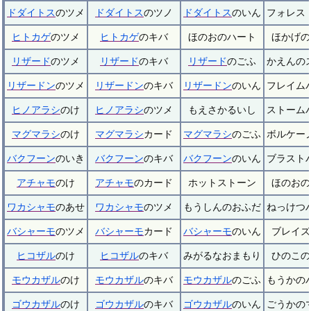
ドダイトス
のツメ
ドダイトス
のツノ
ドダイトス
のいん
フォレス
ヒトカゲ
のツメ
ヒトカゲ
のキバ
ほのおのハート
ほかげの
リザード
のツメ
リザード
のキバ
リザード
のごふ
かえんの
リザードン
のツメ
リザードン
のキバ
リザードン
のいん
フレイム
ヒノアラシ
のけ
ヒノアラシ
のツメ
もえさかるいし
ストーム
マグマラシ
のけ
マグマラシ
カード
マグマラシ
のごふ
ボルケー
バクフーン
のいき
バクフーン
のキバ
バクフーン
のいん
ブラスト
アチャモ
のけ
アチャモ
のカード
ホットストーン
ほのおの
ワカシャモ
のあせ
ワカシャモ
のツメ
もうしんのおふだ
ねっけつ
バシャーモ
のツメ
バシャーモ
カード
バシャーモ
のいん
ブレイズ
ヒコザル
のけ
ヒコザル
のキバ
みがるなおまもり
ひのこの
モウカザル
のけ
モウカザル
のキバ
モウカザル
のごふ
もうかの
ゴウカザル
のけ
ゴウカザル
のキバ
ゴウカザル
のいん
ごうかの