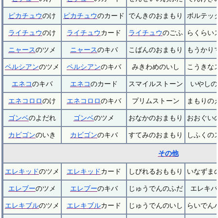
ピカチュウ
のけ
ピカチュウ
のカード
でんきのおまもり
ボルテッ
ライチュウ
のけ
ライチュウ
カード
ライチュウ
のごふ
らくらい
ニャース
のツメ
ニャース
のキバ
こばんのおまもり
もうかり
ペルシアン
のツメ
ペルシアン
のキバ
みきわめのいし
こうきな
エネコ
のキバ
エネコ
のカード
スマイルストーン
いやしの
エネコロロ
のけ
エネコロロ
のキバ
プリムストーン
まもりの
ゴンベ
のよだれ
ゴンベ
のツメ
おなかのおまもり
おおぐい
カビゴン
のいき
カビゴン
のキバ
すてみのおまもり
しふくの
その他
エレキッド
のツメ
エレキッド
カード
しびれるおももり
いなずま
エレブー
のツメ
エレブー
のキバ
じゅうでんのふだ
エレキバ
エレキブル
のツメ
エレキブル
カード
じゅうでんのいし
らいでん