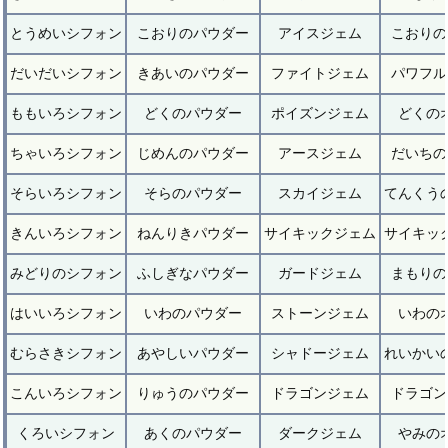
とうめいシフォン
こおりのパウダー
アイスジェム
こおりの
だいだいシフォン
きあいのパウダー
ファイトジェム
パワフル
ももいろシフォン
どくのパウダー
ポイズンジェム
どくの
ちゃいろシフォン
じめんのパウダー
アースジェム
だいちの
そらいろシフォン
そらのパウダー
スカイジェム
てんくう
きんいろシフォン
ねんりきパウダー
サイキックジェム
サイキッ
みどりのシフォン
ふしぎなパウダー
ガードジェム
まもりの
はいいろシフォン
いわのパウダー
ストーンジェム
いわの
むらさきシフォン
あやしいパウダー
シャドージェム
れいかい
こんいろシフォン
りゅうのパウダー
ドラゴンジェム
ドラゴン
くろいシフォン
あくのパウダー
ダークジェム
やみの