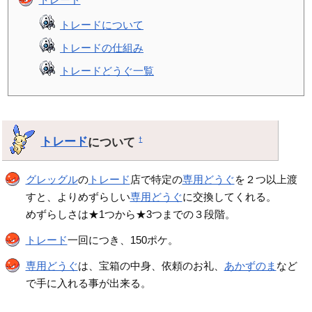
トレードについて
トレードの仕組み
トレードどうぐ一覧
トレード
について
†
グレッグル
の
トレード
店で特定の
専用どうぐ
を２つ以上渡
すと、よりめずらしい
専用どうぐ
に交換してくれる。
めずらしさは★1つから★3つまでの３段階。
トレード
一回につき、150ポケ。
専用どうぐ
は、宝箱の中身、依頼のお礼、
あかずのま
など
で手に入れる事が出来る。