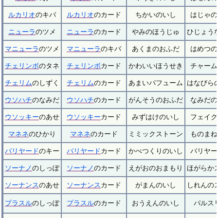
ルカリオ
のキバ
ルカリオ
のカード
ちかいのいし
はじゃの
ニューラ
のツメ
ニューラ
のカード
やみのほうじゅ
ひじょう
マニューラ
のツメ
マニューラ
のキバ
あくまのおふだ
はめつの
チェリンボ
のタネ
チェリンボ
カード
かわいいほうせき
チャーム
チェリム
のしずく
チェリム
のカード
あまいパフューム
はなびら
ウソハチ
のなみだ
ウソハチ
のカード
がんそうのおふだ
なみだの
ウソッキー
のあせ
ウソッキー
カード
みずはけのいし
フェイク
マネネ
のひかり
マネネ
のカード
ミミックストーン
ものまね
バリヤード
のキー
バリヤード
カード
かべつくりのいし
バリヤー
ソーナノ
のしっぽ
ソーナノ
のカード
えがおのおまもり
ほがらか
ソーナンス
のあせ
ソーナンス
カード
がまんのいし
しれんの
プラスル
のしっぽ
プラスル
のカード
おうえんのいし
パルス