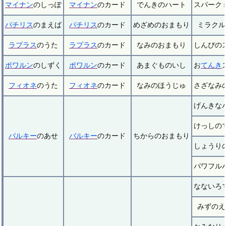
マイナン
のしっぽ
マイナン
のカード
でんきのハート
スパーク
パチリス
のまえば
パチリス
のカード
めざめのおまもり
ミラクル
ラプラス
のうた
ラプラス
のカード
なみのおまもり
しんぴの
ポワルン
のしずく
ポワルン
のカード
あまぐものいし
お
てんき
フィオネ
のうた
フィオネ
のカード
なみのほうじゅ
さざなみ
げんきな
けっしの
バルキー
のあせ
バルキー
のカード
ちからのおまもり
しょうり
パワフル
なないろ
みずのえ