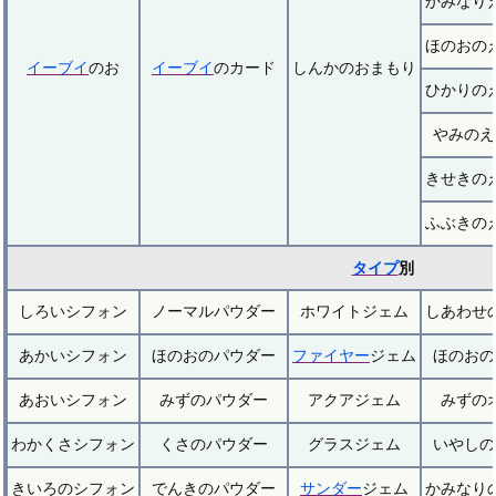
かみなり
ほのおの
イーブイ
のお
イーブイ
のカード
しんかのおまもり
ひかりの
やみのえ
きせきの
ふぶきの
タイプ
別
しろいシフォン
ノーマルパウダー
ホワイトジェム
しあわせ
あかいシフォン
ほのおのパウダー
ファイヤー
ジェム
ほのおの
あおいシフォン
みずのパウダー
アクアジェム
みずの
わかくさシフォン
くさのパウダー
グラスジェム
いやしの
きいろのシフォン
でんきのパウダー
サンダー
ジェム
かみなり