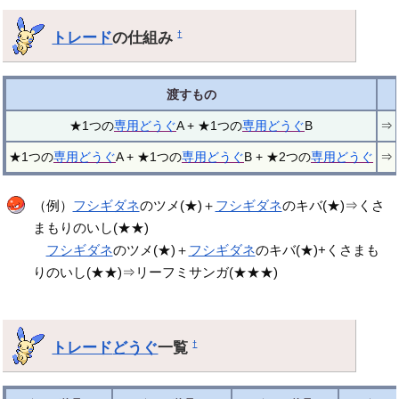
トレード
の仕組み
†
渡すもの
★1つの
専用どうぐ
A + ★1つの
専用どうぐ
B
⇒
★1つの
専用どうぐ
A + ★1つの
専用どうぐ
B + ★2つの
専用どうぐ
⇒
（例）
フシギダネ
のツメ(★)＋
フシギダネ
のキバ(★)⇒くさ
まもりのいし(★★)
フシギダネ
のツメ(★)＋
フシギダネ
のキバ(★)+くさまも
りのいし(★★)⇒リーフミサンガ(★★★)
トレード
どうぐ
一覧
†