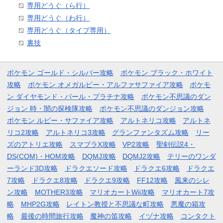
専用どうぐ（ら行）
専用どうぐ（わ行）
専用どうぐ（タイプ専用）
裏技
ポケモン ゴールド・シルバー攻略
ポケモン ブラック・ホワイト
攻略
ポケモン オメガルビー・アルファサファイア攻略
ポケモ
ン ダイヤモンド・パール・プラチナ攻略
ポケモン不思議のダン
ジョン 時・闇の探検隊攻略
ポケモン不思議のダンジョン攻略
ポケモン ルビー・サファイア攻略
アルトネリコ攻略
アルトネ
リコ2攻略
アルトネリコ3攻略
グランファンタズム攻略
リー
ズのアトリエ攻略
スマブラX攻略
VP2攻略
聖剣伝説4・
DS(COM)・HOM攻略
DQMJ攻略
DQMJ2攻略
テリーのワンダ
ーランド3D攻略
ドラクエソード攻略
ドラクエ6攻略
ドラクエ
7攻略
ドラクエ8攻略
ドラクエ9攻略
FF12攻略
風来のシレ
ン攻略
MOTHER3攻略
マリオカートWii攻略
マリオカート7攻
略
MHP2G攻略
レイトン教授と不思議な町攻略
悪魔の箱攻
略
最後の時間旅行攻略
魔神の笛攻略
イヅナ攻略
コンタクト