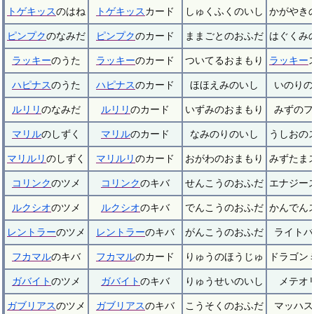
トゲキッス
のはね
トゲキッス
カード
しゅくふくのいし
かがやき
ピンプク
のなみだ
ピンプク
のカード
ままごとのおふだ
はぐくみ
ラッキー
のうた
ラッキー
のカード
ついてるおまもり
ラッキー
ハピナス
のうた
ハピナス
のカード
ほほえみのいし
いのりの
ルリリ
のなみだ
ルリリ
のカード
いずみのおまもり
みずのフ
マリル
のしずく
マリル
のカード
なみのりのいし
うしおの
マリルリ
のしずく
マリルリ
のカード
おがわのおまもり
みずたま
コリンク
のツメ
コリンク
のキバ
せんこうのおふだ
エナジー
ルクシオ
のツメ
ルクシオ
のキバ
でんこうのおふだ
かんでん
レントラー
のツメ
レントラー
のキバ
がんこうのおふだ
ライトバ
フカマル
のキバ
フカマル
のカード
りゅうのほうじゅ
ドラゴン
ガバイト
のツメ
ガバイト
のキバ
りゅうせいのいし
メテオ
ガブリアス
のツメ
ガブリアス
のキバ
こうそくのおふだ
マッハス