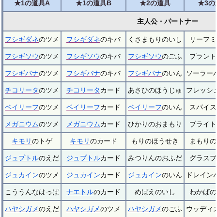
★1の道具A
★1の道具B
★2の道具
★3の
主人公・パートナー
フシギダネ
のツメ
フシギダネ
のキバ
くさまもりのいし
リーフミ
フシギソウ
のツメ
フシギソウ
のキバ
フシギソウ
のごふ
プラント
フシギバナ
のツメ
フシギバナ
のキバ
フシギバナ
のいん
ソーラー
チコリータ
のツメ
チコリータ
カード
あさひのほうじゅ
フレッシ
ベイリーフ
のツメ
ベイリーフ
カード
ベイリーフ
のいん
スパイス
メガニウム
のツメ
メガニウム
カード
ひかりのおまもり
ブライト
キモリ
のトゲ
キモリ
のカード
もりのほうせき
まもりの
ジュプトル
のえだ
ジュプトル
カード
みつりんのおふだ
グラスブ
ジュカイン
のツメ
ジュカイン
カード
ジュカイン
のいん
ドレイン
こううんなはっぱ
ナエトル
のカード
めばえのいし
わかばの
ハヤシガメ
のえだ
ハヤシガメ
のツメ
ハヤシガメ
のごふ
ウッディ