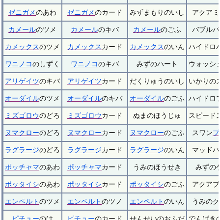
ゼニガメ
のあわ
ゼニガメ
のカード
みずまもりのいし
アクアミ
カメール
のツメ
カメール
のキバ
カメール
のごふ
バブルバ
カメックス
のツメ
カメックス
カード
カメックス
のいん
ハイドロ
ワニノコ
のしずく
ワニノコ
のキバ
みずのハート
ウォッシ
アリゲイツ
のキバ
アリゲイツ
カード
だくりゅうのいし
いかりの
オーダイル
のツメ
オーダイル
のキバ
オーダイル
のごふ
ハイドロ
ミズゴロウ
のどろ
ミズゴロウ
カード
ぬまのほうじゅ
スピード
ヌマクロー
のどろ
ヌマクロー
カード
ヌマクロー
のごふ
スワン
プ
ラグラージ
のどろ
ラグラージ
カード
ラグラージ
のいん
マッドバ
ポッチャマ
のあわ
ポッチャマ
カード
うみのほうせき
みずの
ポッタイシ
のあわ
ポッタイシ
カード
ポッタイシ
のごふ
アクアブ
エンペルト
のツメ
エンペルト
のツノ
エンペルト
のいん
うみのク
ピチュー
のけ
ピチュー
のカード
せんせいのおふだ
でんげき