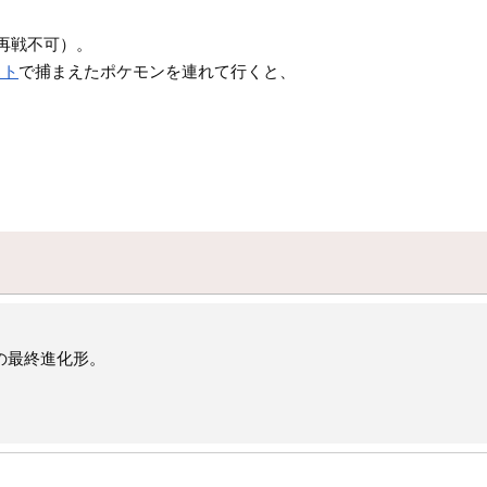
再戦不可）。
スト
で捕まえたポケモンを連れて行くと、
の最終進化形。