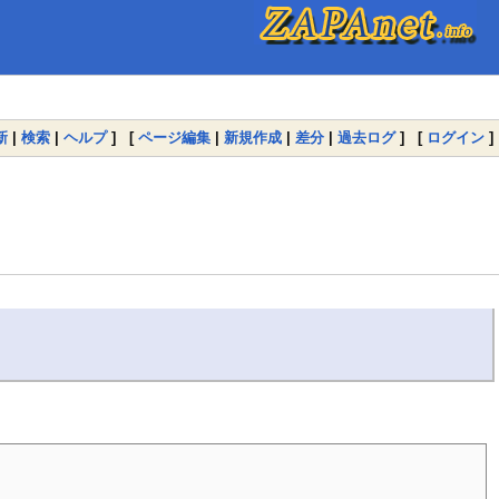
新
|
検索
|
ヘルプ
] [
ページ編集
|
新規作成
|
差分
|
過去ログ
] [
ログイン
]