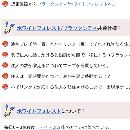
15番道路から
ブラックシティ
/
ホワイトフォレスト
へ。
ホワイトフォレスト
/
ブラックシティ
共通仕様
†
通常プレイ時（表）とハイリンク（裏）でそれぞれ異なる住
裏で住人に話しかけると勧誘が可能で、移住する（ブラック
住人の数が増えるにつれてマップが発展していく。
住人は一定時間がたつと、表から裏に移動する（？
ハイリンクで対応する住人を移住させることで、出現ポケモ
ホワイトフォレスト
について
†
毎日0～3個程度、
アイテム
が街のどこかに落ちている。