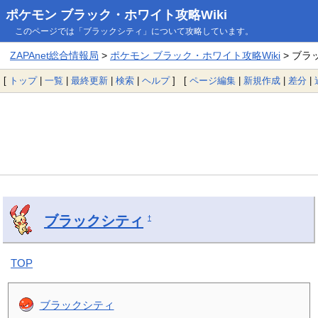
ポケモン ブラック・ホワイト攻略Wiki
このページでは「ブラックシティ」について攻略しています。
ZAPAnet総合情報局
>
ポケモン ブラック・ホワイト攻略Wiki
> ブラ
[
トップ
|
一覧
|
最終更新
|
検索
|
ヘルプ
] [
ページ編集
|
新規作成
|
差分
|
ブラックシティ
†
TOP
ブラックシティ