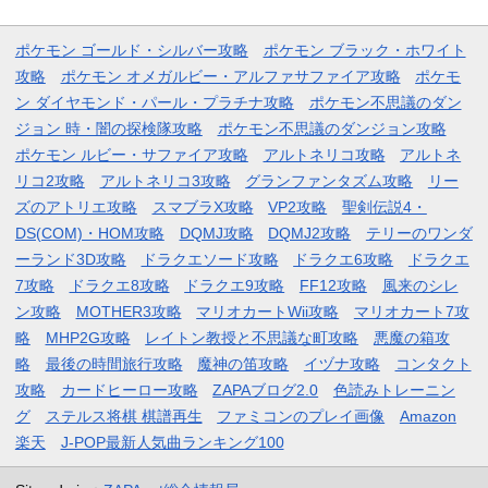
ポケモン ゴールド・シルバー攻略
ポケモン ブラック・ホワイト
攻略
ポケモン オメガルビー・アルファサファイア攻略
ポケモ
ン ダイヤモンド・パール・プラチナ攻略
ポケモン不思議のダン
ジョン 時・闇の探検隊攻略
ポケモン不思議のダンジョン攻略
ポケモン ルビー・サファイア攻略
アルトネリコ攻略
アルトネ
リコ2攻略
アルトネリコ3攻略
グランファンタズム攻略
リー
ズのアトリエ攻略
スマブラX攻略
VP2攻略
聖剣伝説4・
DS(COM)・HOM攻略
DQMJ攻略
DQMJ2攻略
テリーのワンダ
ーランド3D攻略
ドラクエソード攻略
ドラクエ6攻略
ドラクエ
7攻略
ドラクエ8攻略
ドラクエ9攻略
FF12攻略
風来のシレ
ン攻略
MOTHER3攻略
マリオカートWii攻略
マリオカート7攻
略
MHP2G攻略
レイトン教授と不思議な町攻略
悪魔の箱攻
略
最後の時間旅行攻略
魔神の笛攻略
イヅナ攻略
コンタクト
攻略
カードヒーロー攻略
ZAPAブログ2.0
色読みトレーニン
グ
ステルス将棋 棋譜再生
ファミコンのプレイ画像
Amazon
楽天
J-POP最新人気曲ランキング100