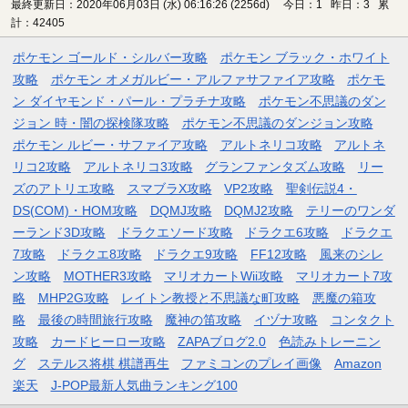
最終更新日：2020年06月03日 (水) 06:16:26
(2256d)
今日：1 昨日：3 累
計：42405
ポケモン ゴールド・シルバー攻略
ポケモン ブラック・ホワイト
攻略
ポケモン オメガルビー・アルファサファイア攻略
ポケモ
ン ダイヤモンド・パール・プラチナ攻略
ポケモン不思議のダン
ジョン 時・闇の探検隊攻略
ポケモン不思議のダンジョン攻略
ポケモン ルビー・サファイア攻略
アルトネリコ攻略
アルトネ
リコ2攻略
アルトネリコ3攻略
グランファンタズム攻略
リー
ズのアトリエ攻略
スマブラX攻略
VP2攻略
聖剣伝説4・
DS(COM)・HOM攻略
DQMJ攻略
DQMJ2攻略
テリーのワンダ
ーランド3D攻略
ドラクエソード攻略
ドラクエ6攻略
ドラクエ
7攻略
ドラクエ8攻略
ドラクエ9攻略
FF12攻略
風来のシレ
ン攻略
MOTHER3攻略
マリオカートWii攻略
マリオカート7攻
略
MHP2G攻略
レイトン教授と不思議な町攻略
悪魔の箱攻
略
最後の時間旅行攻略
魔神の笛攻略
イヅナ攻略
コンタクト
攻略
カードヒーロー攻略
ZAPAブログ2.0
色読みトレーニン
グ
ステルス将棋 棋譜再生
ファミコンのプレイ画像
Amazon
楽天
J-POP最新人気曲ランキング100