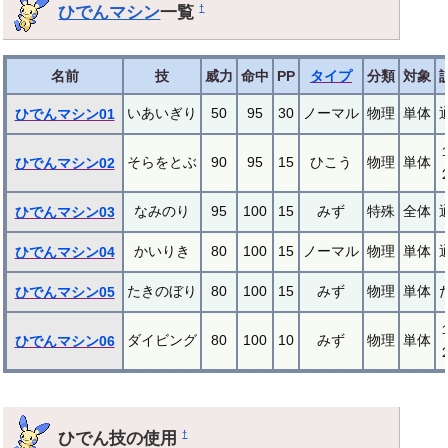
ひでんマシン
一覧
†
名前
技
威力
命中
PP
タイプ
分類
対象
いあいぎり
50
95
30
ノーマル
物理
単体
ひでんマシン01
そらをとぶ
90
95
15
ひこう
物理
単体
ひでんマシン02
なみのり
95
100
15
みず
特殊
全体
ひでんマシン03
かいりき
80
100
15
ノーマル
物理
単体
ひでんマシン04
たきのぼり
80
100
15
みず
物理
単体
ひでんマシン05
ダイビング
80
100
10
みず
物理
単体
ひでんマシン06
ひでん技の使用
†