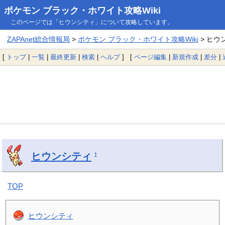
ポケモン ブラック・ホワイト攻略Wiki
このページでは「ヒウンシティ」について攻略しています。
ZAPAnet総合情報局
>
ポケモン ブラック・ホワイト攻略Wiki
> ヒウ
[
トップ
|
一覧
|
最終更新
|
検索
|
ヘルプ
] [
ページ編集
|
新規作成
|
差分
|
ヒウンシティ
†
TOP
ヒウンシティ