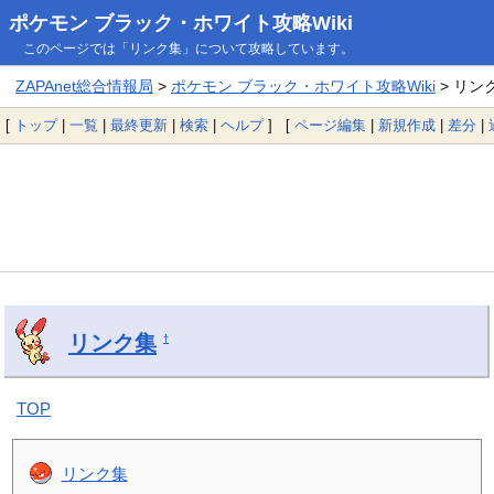
ポケモン ブラック・ホワイト攻略Wiki
このページでは「リンク集」について攻略しています。
ZAPAnet総合情報局
>
ポケモン ブラック・ホワイト攻略Wiki
> リン
[
トップ
|
一覧
|
最終更新
|
検索
|
ヘルプ
] [
ページ編集
|
新規作成
|
差分
|
リンク集
†
TOP
リンク集