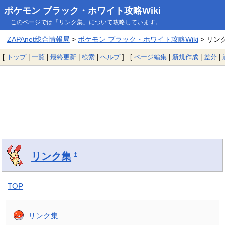
ポケモン ブラック・ホワイト攻略Wiki
このページでは「リンク集」について攻略しています。
ZAPAnet総合情報局
>
ポケモン ブラック・ホワイト攻略Wiki
> リン
[
トップ
|
一覧
|
最終更新
|
検索
|
ヘルプ
] [
ページ編集
|
新規作成
|
差分
|
リンク集
†
TOP
リンク集