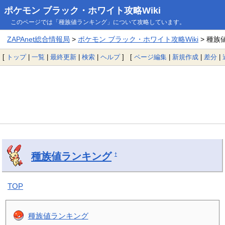
ポケモン ブラック・ホワイト攻略Wiki
このページでは「種族値ランキング」について攻略しています。
ZAPAnet総合情報局
>
ポケモン ブラック・ホワイト攻略Wiki
> 種族
[
トップ
|
一覧
|
最終更新
|
検索
|
ヘルプ
] [
ページ編集
|
新規作成
|
差分
|
種族値ランキング
†
TOP
種族値ランキング