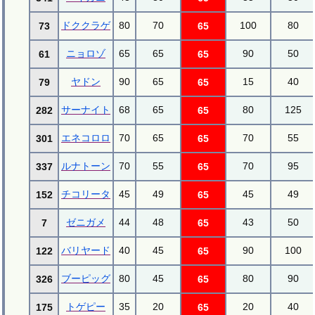
ドククラゲ
80
70
100
80
73
65
ニョロゾ
65
65
90
50
61
65
ヤドン
90
65
15
40
79
65
サーナイト
68
65
80
125
282
65
エネコロロ
70
65
70
55
301
65
ルナトーン
70
55
70
95
337
65
チコリータ
45
49
45
49
152
65
ゼニガメ
44
48
43
50
7
65
バリヤード
40
45
90
100
122
65
ブーピッグ
80
45
80
90
326
65
トゲピー
35
20
20
40
175
65