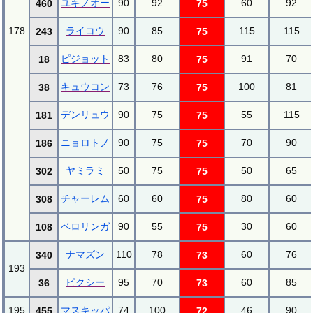
ユキノオー
90
92
60
92
460
75
178
ライコウ
90
85
115
115
243
75
ピジョット
83
80
91
70
18
75
キュウコン
73
76
100
81
38
75
デンリュウ
90
75
55
115
181
75
ニョロトノ
90
75
70
90
186
75
ヤミラミ
50
75
50
65
302
75
チャーレム
60
60
80
60
308
75
ベロリンガ
90
55
30
60
108
75
ナマズン
110
78
60
76
340
73
193
ピクシー
95
70
60
85
36
73
195
マスキッパ
74
100
46
90
455
72