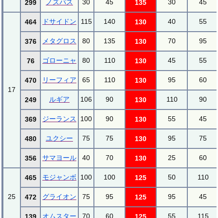
ノズパス
30
45
30
45
299
135
ドサイドン
115
140
40
55
464
130
メタグロス
80
135
70
95
376
130
ゴローニャ
80
110
45
55
76
130
リーフィア
65
110
95
60
470
130
17
ルギア
106
90
110
90
249
130
ジーランス
100
90
55
45
369
130
ユクシー
75
75
95
75
480
130
サマヨール
40
70
25
60
356
130
モジャンボ
100
100
50
110
465
125
25
グライオン
75
95
95
45
472
125
オムスター
70
60
55
115
139
125