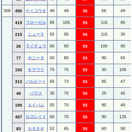
308
ケイコウオ
49
49
66
49
456
56
フローゼル
85
105
115
85
419
55
ニューラ
55
95
115
35
215
55
ライチュウ
60
90
100
90
26
55
ポニータ
50
85
90
65
77
55
キマワリ
75
75
30
105
192
55
バルビート
65
73
85
47
313
55
パラス
35
70
25
45
46
55
エイパム
55
70
85
40
190
55
ロズレイド
60
70
90
125
407
55
カモネギ
52
65
60
58
83
55