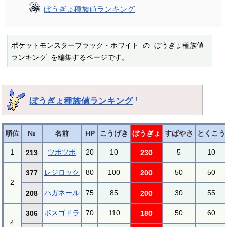
ぼうぎょ種族値ランキング
ポケットモンスターブラック・ホワイト の ぼうぎょ種族値
ランキング を編集するページです。
ぼうぎょ種族値ランキング
†
順位
№
名前
HP
こうげき
ぼうぎょ
すばやさ
とくこう
1
ツボツボ
20
10
5
10
213
230
レジロック
80
100
50
50
377
200
2
ハガネール
75
85
30
55
208
200
ボスゴドラ
70
110
50
60
306
180
4