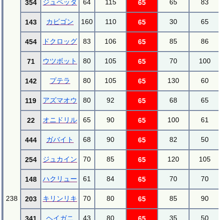
ジュペッタ
64
115
65
83
354
65
カビゴン
160
110
30
65
143
65
ドクロッグ
83
106
85
86
454
65
ウツボット
80
105
70
100
71
65
プテラ
80
105
130
60
142
65
アズマオウ
80
92
68
65
119
65
オニドリル
65
90
100
61
22
65
ガバイト
68
90
82
50
444
65
ジュカイン
70
85
120
105
254
65
ハクリュー
61
84
70
70
148
65
238
キリンリキ
70
80
85
90
203
65
ヘイガニ
43
80
35
50
341
65