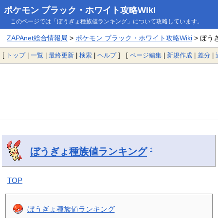
ポケモン ブラック・ホワイト攻略Wiki
このページでは「ぼうぎょ種族値ランキング」について攻略しています。
ZAPAnet総合情報局
>
ポケモン ブラック・ホワイト攻略Wiki
> ぼう
[
トップ
|
一覧
|
最終更新
|
検索
|
ヘルプ
] [
ページ編集
|
新規作成
|
差分
|
ぼうぎょ種族値ランキング
†
TOP
ぼうぎょ種族値ランキング