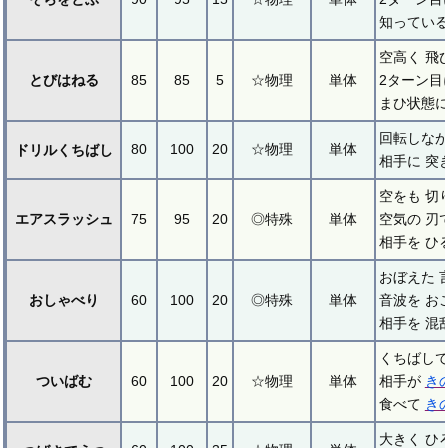
知っている
空高く 飛
とびはねる
85
85
5
☆物理
単体
2ターン目
まひ状態に
回転しなが
80
100
20
☆物理
単体
ドリルくちばし
相手に 突
空をも 切
エアスラッシュ
75
95
20
◎特殊
単体
空気の 刃
相手を ひ
おぼえた 
おしゃべり
60
100
20
◎特殊
単体
音波を お
相手を 混
くちばしで
ついばむ
60
100
20
☆物理
単体
相手が
き
食べて
き
大きく ひ