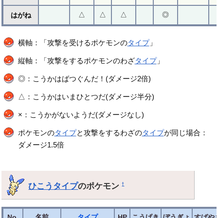
△
△
△
◎
はがね
横軸：「攻撃を受けるポケモンの
タイプ
」
縦軸：「攻撃をするポケモンのわざ
タイプ
」
◎：こうかはばつぐんだ！(ダメージ2倍)
△：こうかはいまひとつだ(ダメージ半分)
×：こうかがないようだ(ダメージなし)
ポケモンの
タイプ
と攻撃をするわざの
タイプ
が同じ場合：
ダメージ1.5倍
ひこうタイプ
のポケモン
†
No.
名前
タイプ
HP
こうげき
ぼうぎょ
すばや