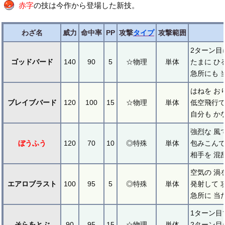
赤字
の技は今作から登場した新技。
わざ名
威力
命中率
PP
攻撃
タイプ
攻撃範囲
2ターン目
ゴッドバード
140
90
5
☆物理
単体
たまに ひ
急所にも 
はねを お
ブレイブバード
120
100
15
☆物理
単体
低空飛行で
自分も か
強烈な 風
ぼうふう
120
70
10
◎特殊
単体
包みこんで
相手を 混
空気の 渦
エアロブラスト
100
95
5
◎特殊
単体
発射して 
急所に 当
1ターン目
そらをとぶ
90
95
15
☆物理
単体
2ターン目