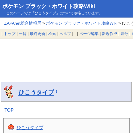
ポケモン ブラック・ホワイト攻略Wiki
このページでは「ひこうタイプ」について攻略しています。
ZAPAnet総合情報局
>
ポケモン ブラック・ホワイト攻略Wiki
> ひこ
[
トップ
|
一覧
|
最終更新
|
検索
|
ヘルプ
] [
ページ編集
|
新規作成
|
差分
|
ひこうタイプ
†
TOP
ひこうタイプ