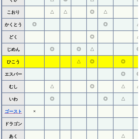
△
△
◎
△
こおり
◎
◎
かくとう
◎
どく
◎
◎
△
じめん
△
◎
◎
ひこう
◎
エスパー
△
◎
△
むし
◎
◎
△
いわ
×
ゴースト
ドラゴン
△
あく