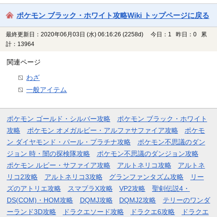
ポケモン ブラック・ホワイト攻略Wiki トップページに戻る
最終更新日：2020年06月03日 (水) 06:16:26
(2258d)
今日：1 昨日：0 累
計：13964
関連ページ
わざ
一般アイテム
ポケモン ゴールド・シルバー攻略
ポケモン ブラック・ホワイト
攻略
ポケモン オメガルビー・アルファサファイア攻略
ポケモ
ン ダイヤモンド・パール・プラチナ攻略
ポケモン不思議のダン
ジョン 時・闇の探検隊攻略
ポケモン不思議のダンジョン攻略
ポケモン ルビー・サファイア攻略
アルトネリコ攻略
アルトネ
リコ2攻略
アルトネリコ3攻略
グランファンタズム攻略
リー
ズのアトリエ攻略
スマブラX攻略
VP2攻略
聖剣伝説4・
DS(COM)・HOM攻略
DQMJ攻略
DQMJ2攻略
テリーのワンダ
ーランド3D攻略
ドラクエソード攻略
ドラクエ6攻略
ドラクエ