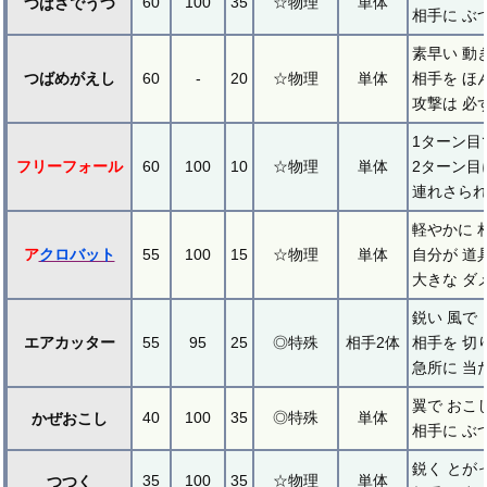
60
100
35
☆物理
単体
つばさでうつ
相手に ぶ
素早い 動
つばめがえし
60
-
20
☆物理
単体
相手を ほ
攻撃は 必
1ターン目
フリーフォール
60
100
10
☆物理
単体
2ターン目
連れさられ
軽やかに 
ア
クロバット
55
100
15
☆物理
単体
自分が 道
大きな ダ
鋭い 風で
エアカッター
55
95
25
◎特殊
相手2体
相手を 切
急所に 当
翼で おこ
40
100
35
◎特殊
単体
かぜおこし
相手に ぶ
鋭く とが
35
100
35
☆物理
単体
つつく