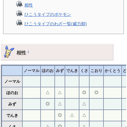
相性
ひこうタイプのポケモン
ひこうタイプのわざ一覧(威力順)
相性
†
ノーマル
ほのお
みず
でんき
くさ
こおり
かくとう
ど
ノーマル
△
△
◎
◎
ほのお
◎
△
△
みず
◎
△
△
でんき
△
◎
△
くさ