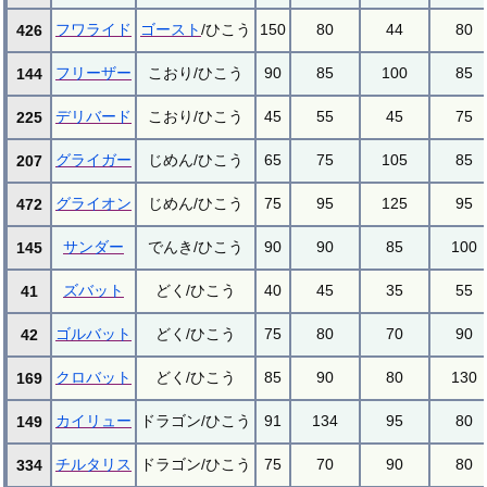
フワライド
ゴースト
/ひこう
150
80
44
80
426
フリーザー
こおり/ひこう
90
85
100
85
144
デリバード
こおり/ひこう
45
55
45
75
225
グライガー
じめん/ひこう
65
75
105
85
207
グライオン
じめん/ひこう
75
95
125
95
472
サンダー
でんき/ひこう
90
90
85
100
145
ズバット
どく/ひこう
40
45
35
55
41
ゴルバット
どく/ひこう
75
80
70
90
42
クロバット
どく/ひこう
85
90
80
130
169
カイリュー
ドラゴン/ひこう
91
134
95
80
149
チルタリス
ドラゴン/ひこう
75
70
90
80
334