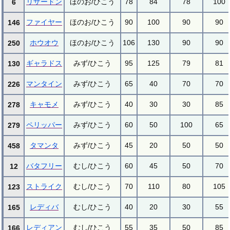
リザードン
ほのお/ひこう
78
84
78
100
6
ファイヤー
ほのお/ひこう
90
100
90
90
146
ホウオウ
ほのお/ひこう
106
130
90
90
250
ギャラドス
みず/ひこう
95
125
79
81
130
マンタイン
みず/ひこう
65
40
70
70
226
キャモメ
みず/ひこう
40
30
30
85
278
ペリッパー
みず/ひこう
60
50
100
65
279
タマンタ
みず/ひこう
45
20
50
50
458
バタフリー
むし/ひこう
60
45
50
70
12
ストライク
むし/ひこう
70
110
80
105
123
レディバ
むし/ひこう
40
20
30
55
165
レディアン
むし/ひこう
55
35
50
85
166