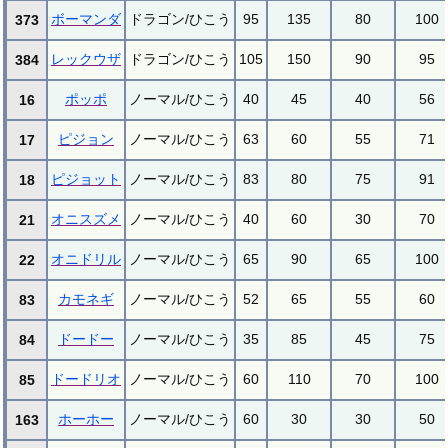
ボーマンダ
ドラゴン/ひこう
95
135
80
100
373
レックウザ
ドラゴン/ひこう
105
150
90
95
384
ポッポ
ノーマル/ひこう
40
45
40
56
16
ピジョン
ノーマル/ひこう
63
60
55
71
17
ピジョット
ノーマル/ひこう
83
80
75
91
18
オニスズメ
ノーマル/ひこう
40
60
30
70
21
オニドリル
ノーマル/ひこう
65
90
65
100
22
カモネギ
ノーマル/ひこう
52
65
55
60
83
ドードー
ノーマル/ひこう
35
85
45
75
84
ドードリオ
ノーマル/ひこう
60
110
70
100
85
ホーホー
ノーマル/ひこう
60
30
30
50
163