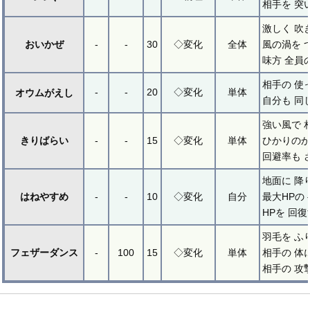
相手を 突
激しく 吹
おいかぜ
-
-
30
◇変化
全体
風の渦を 
味方 全員
相手の 使
-
-
20
◇変化
単体
オウムがえし
自分も 同
強い風で 
きりばらい
-
-
15
◇変化
単体
ひかりのか
回避率も 
地面に 降
はねやすめ
-
-
10
◇変化
自分
最大HPの
HPを 回
羽毛を ふ
フェザーダンス
-
100
15
◇変化
単体
相手の 体
相手の 攻