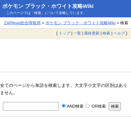
ポケモン ブラック・ホワイト攻略Wiki
このページでは「検索」について攻略しています。
ZAPAnet総合情報局
>
ポケモン ブラック・ホワイト攻略Wiki
> 検索
[
トップ
|
一覧
|
最終更新
|
検索
|
ヘルプ
]
全てのページから単語を検索します。大文字小文字の区別はあり
ません。
AND検索
OR検索