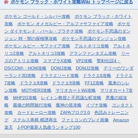
ポケモン ブラック・ホワイト攻略Wiki トップページに戻る
ポケモン ゴールド・シルバー攻略
ポケモン ブラック・ホワイト
攻略
ポケモン オメガルビー・アルファサファイア攻略
ポケモ
ン ダイヤモンド・パール・プラチナ攻略
ポケモン不思議のダン
ジョン 時・闇の探検隊攻略
ポケモン不思議のダンジョン攻略
ポケモン ルビー・サファイア攻略
アルトネリコ攻略
アルトネ
リコ2攻略
アルトネリコ3攻略
グランファンタズム攻略
リー
ズのアトリエ攻略
スマブラX攻略
VP2攻略
聖剣伝説4・
DS(COM)・HOM攻略
DQMJ攻略
DQMJ2攻略
テリーのワンダ
ーランド3D攻略
ドラクエソード攻略
ドラクエ6攻略
ドラクエ
7攻略
ドラクエ8攻略
ドラクエ9攻略
FF12攻略
風来のシレ
ン攻略
MOTHER3攻略
マリオカートWii攻略
マリオカート7攻
略
MHP2G攻略
レイトン教授と不思議な町攻略
悪魔の箱攻
略
最後の時間旅行攻略
魔神の笛攻略
イヅナ攻略
コンタクト
攻略
カードヒーロー攻略
ZAPAブログ2.0
色読みトレーニン
グ
ステルス将棋 棋譜再生
ファミコンのプレイ画像
Amazon
楽天
J-POP最新人気曲ランキング100