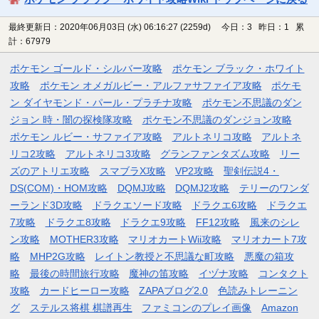
最終更新日：2020年06月03日 (水) 06:16:27
(2259d)
今日：3 昨日：1 累
計：67979
ポケモン ゴールド・シルバー攻略
ポケモン ブラック・ホワイト
攻略
ポケモン オメガルビー・アルファサファイア攻略
ポケモ
ン ダイヤモンド・パール・プラチナ攻略
ポケモン不思議のダン
ジョン 時・闇の探検隊攻略
ポケモン不思議のダンジョン攻略
ポケモン ルビー・サファイア攻略
アルトネリコ攻略
アルトネ
リコ2攻略
アルトネリコ3攻略
グランファンタズム攻略
リー
ズのアトリエ攻略
スマブラX攻略
VP2攻略
聖剣伝説4・
DS(COM)・HOM攻略
DQMJ攻略
DQMJ2攻略
テリーのワンダ
ーランド3D攻略
ドラクエソード攻略
ドラクエ6攻略
ドラクエ
7攻略
ドラクエ8攻略
ドラクエ9攻略
FF12攻略
風来のシレ
ン攻略
MOTHER3攻略
マリオカートWii攻略
マリオカート7攻
略
MHP2G攻略
レイトン教授と不思議な町攻略
悪魔の箱攻
略
最後の時間旅行攻略
魔神の笛攻略
イヅナ攻略
コンタクト
攻略
カードヒーロー攻略
ZAPAブログ2.0
色読みトレーニン
グ
ステルス将棋 棋譜再生
ファミコンのプレイ画像
Amazon