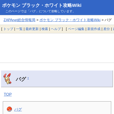
ポケモン ブラック・ホワイト攻略Wiki
このページでは「バグ」について攻略しています。
ZAPAnet総合情報局
>
ポケモン ブラック・ホワイト攻略Wiki
> バグ
[
トップ
|
一覧
|
最終更新
|
検索
|
ヘルプ
] [
ページ編集
|
新規作成
|
差分
|
バグ
†
TOP
バグ