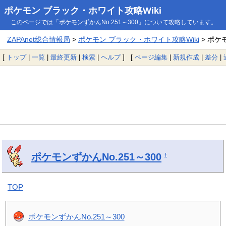
ポケモン ブラック・ホワイト攻略Wiki
このページでは「ポケモンずかんNo.251～300」について攻略しています。
ZAPAnet総合情報局
>
ポケモン ブラック・ホワイト攻略Wiki
> ポケモ
[
トップ
|
一覧
|
最終更新
|
検索
|
ヘルプ
] [
ページ編集
|
新規作成
|
差分
|
ポケモンずかんNo.251～300
†
TOP
ポケモンずかんNo.251～300