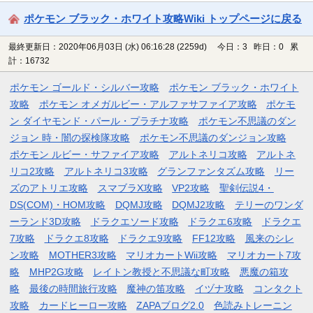
ポケモン ブラック・ホワイト攻略Wiki トップページに戻る
最終更新日：2020年06月03日 (水) 06:16:28
(2259d)
今日：3 昨日：0 累
計：16732
ポケモン ゴールド・シルバー攻略
ポケモン ブラック・ホワイト
攻略
ポケモン オメガルビー・アルファサファイア攻略
ポケモ
ン ダイヤモンド・パール・プラチナ攻略
ポケモン不思議のダン
ジョン 時・闇の探検隊攻略
ポケモン不思議のダンジョン攻略
ポケモン ルビー・サファイア攻略
アルトネリコ攻略
アルトネ
リコ2攻略
アルトネリコ3攻略
グランファンタズム攻略
リー
ズのアトリエ攻略
スマブラX攻略
VP2攻略
聖剣伝説4・
DS(COM)・HOM攻略
DQMJ攻略
DQMJ2攻略
テリーのワンダ
ーランド3D攻略
ドラクエソード攻略
ドラクエ6攻略
ドラクエ
7攻略
ドラクエ8攻略
ドラクエ9攻略
FF12攻略
風来のシレ
ン攻略
MOTHER3攻略
マリオカートWii攻略
マリオカート7攻
略
MHP2G攻略
レイトン教授と不思議な町攻略
悪魔の箱攻
略
最後の時間旅行攻略
魔神の笛攻略
イヅナ攻略
コンタクト
攻略
カードヒーロー攻略
ZAPAブログ2.0
色読みトレーニン