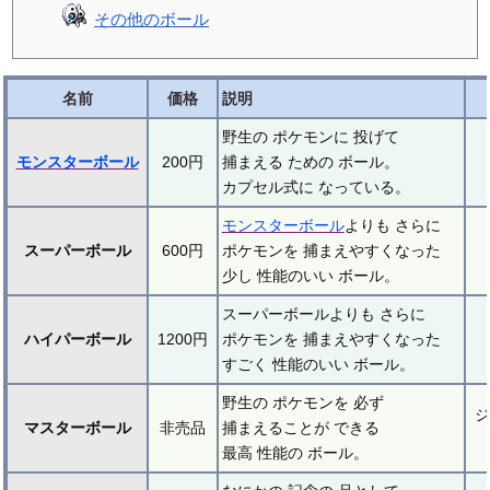
その他のボール
名前
価格
説明
野生の ポケモンに 投げて
モンスターボール
200円
捕まえる ための ボール。
カプセル式に なっている。
モンスターボール
よりも さらに
スーパーボール
600円
ポケモンを 捕まえやすくなった
少し 性能のいい ボール。
スーパーボールよりも さらに
ハイパーボール
1200円
ポケモンを 捕まえやすくなった
すごく 性能のいい ボール。
野生の ポケモンを 必ず
ジ
マスターボール
非売品
捕まえることが できる
最高 性能の ボール。