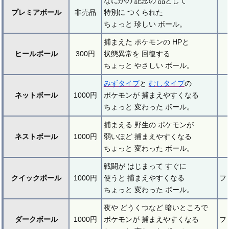
なにかの 記念の 品として
プレミアボール
非売品
特別に つくられた
ちょっと 珍しい ボール。
捕まえた ポケモンの HPと
ヒールボール
300円
状態異常を 回復する
ちょっと やさしい ボール。
みずタイプ
と
むしタイプ
の
ネットボール
1000円
ポケモンが 捕まえやすくなる
ちょっと 変わった ボール。
捕まえる 野生の ポケモンが
ネストボール
1000円
弱いほど 捕まえやすくなる
ちょっと 変わった ボール。
戦闘が はじまって すぐに
クイックボール
1000円
使うと 捕まえやすくなる
フ
ちょっと 変わった ボール。
夜や どうくつなど 暗いところで
ダークボール
1000円
ポケモンが 捕まえやすくなる
フ