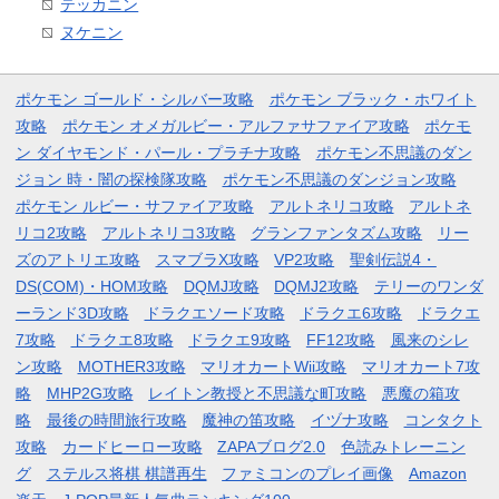
テッカニン
ヌケニン
ポケモン ゴールド・シルバー攻略
ポケモン ブラック・ホワイト
攻略
ポケモン オメガルビー・アルファサファイア攻略
ポケモ
ン ダイヤモンド・パール・プラチナ攻略
ポケモン不思議のダン
ジョン 時・闇の探検隊攻略
ポケモン不思議のダンジョン攻略
ポケモン ルビー・サファイア攻略
アルトネリコ攻略
アルトネ
リコ2攻略
アルトネリコ3攻略
グランファンタズム攻略
リー
ズのアトリエ攻略
スマブラX攻略
VP2攻略
聖剣伝説4・
DS(COM)・HOM攻略
DQMJ攻略
DQMJ2攻略
テリーのワンダ
ーランド3D攻略
ドラクエソード攻略
ドラクエ6攻略
ドラクエ
7攻略
ドラクエ8攻略
ドラクエ9攻略
FF12攻略
風来のシレ
ン攻略
MOTHER3攻略
マリオカートWii攻略
マリオカート7攻
略
MHP2G攻略
レイトン教授と不思議な町攻略
悪魔の箱攻
略
最後の時間旅行攻略
魔神の笛攻略
イヅナ攻略
コンタクト
攻略
カードヒーロー攻略
ZAPAブログ2.0
色読みトレーニン
グ
ステルス将棋 棋譜再生
ファミコンのプレイ画像
Amazon