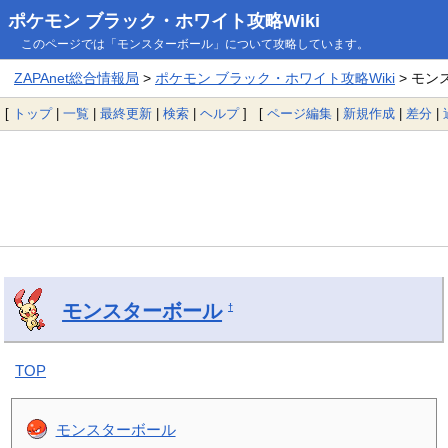
ポケモン ブラック・ホワイト攻略Wiki
このページでは「モンスターボール」について攻略しています。
ZAPAnet総合情報局
>
ポケモン ブラック・ホワイト攻略Wiki
> モン
[
トップ
|
一覧
|
最終更新
|
検索
|
ヘルプ
] [
ページ編集
|
新規作成
|
差分
|
モンスターボール
†
TOP
モンスターボール