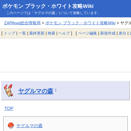
ポケモン ブラック・ホワイト攻略Wiki
このページでは「ヤグルマの森」について攻略しています。
ZAPAnet総合情報局
>
ポケモン ブラック・ホワイト攻略Wiki
> ヤグ
[
トップ
|
一覧
|
最終更新
|
検索
|
ヘルプ
] [
ページ編集
|
新規作成
|
差分
|
ヤグルマの森
†
TOP
ヤグルマの森