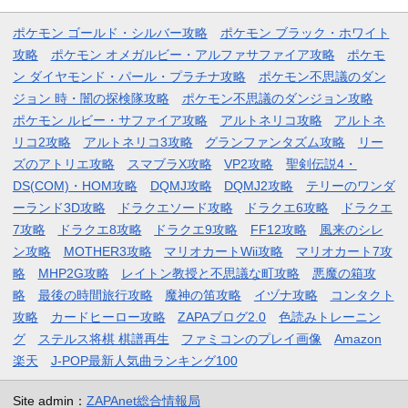
ポケモン ゴールド・シルバー攻略
ポケモン ブラック・ホワイト
攻略
ポケモン オメガルビー・アルファサファイア攻略
ポケモ
ン ダイヤモンド・パール・プラチナ攻略
ポケモン不思議のダン
ジョン 時・闇の探検隊攻略
ポケモン不思議のダンジョン攻略
ポケモン ルビー・サファイア攻略
アルトネリコ攻略
アルトネ
リコ2攻略
アルトネリコ3攻略
グランファンタズム攻略
リー
ズのアトリエ攻略
スマブラX攻略
VP2攻略
聖剣伝説4・
DS(COM)・HOM攻略
DQMJ攻略
DQMJ2攻略
テリーのワンダ
ーランド3D攻略
ドラクエソード攻略
ドラクエ6攻略
ドラクエ
7攻略
ドラクエ8攻略
ドラクエ9攻略
FF12攻略
風来のシレ
ン攻略
MOTHER3攻略
マリオカートWii攻略
マリオカート7攻
略
MHP2G攻略
レイトン教授と不思議な町攻略
悪魔の箱攻
略
最後の時間旅行攻略
魔神の笛攻略
イヅナ攻略
コンタクト
攻略
カードヒーロー攻略
ZAPAブログ2.0
色読みトレーニン
グ
ステルス将棋 棋譜再生
ファミコンのプレイ画像
Amazon
楽天
J-POP最新人気曲ランキング100
Site admin：
ZAPAnet総合情報局