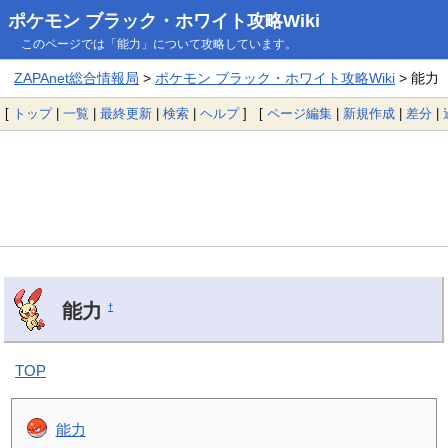
ポケモン ブラック・ホワイト攻略Wiki
このページでは「能力」について攻略しています。
ZAPAnet総合情報局
>
ポケモン ブラック・ホワイト攻略Wiki
> 能力
[
トップ
|
一覧
|
最終更新
|
検索
|
ヘルプ
] [
ページ編集
|
新規作成
|
差分
|
能力
†
TOP
能力