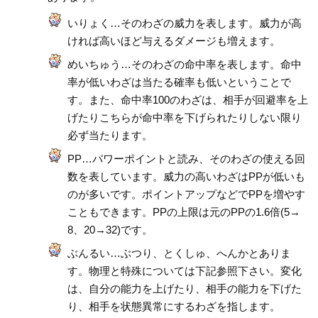
いりょく…そのわざの威力を表します。威力が高
ければ高いほど与えるダメージも増えます。
めいちゅう…そのわざの命中率を表します。命中
率が低いわざは当たる確率も低いということで
す。また、命中率100のわざは、相手が回避率を上
げたりこちらが命中率を下げられたりしない限り
必ず当たります。
PP…パワーポイントと読み、そのわざの使える回
数を表しています。威力の高いわざはPPが低いも
のが多いです。ポイントアップなどでPPを増やす
こともできます。PPの上限は元のPPの1.6倍(5→
8、20→32)です。
ぶんるい…ぶつり、とくしゅ、へんかとありま
す。物理と特殊については下記参照下さい。変化
は、自分の能力を上げたり、相手の能力を下げた
り、相手を状態異常にするわざを指します。