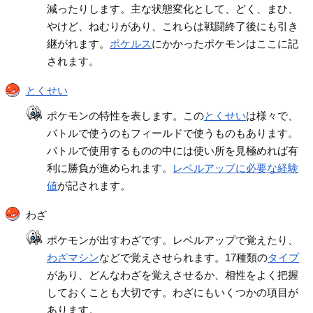
減ったりします。主な状態変化として、どく、まひ、
やけど、ねむりがあり、これらは戦闘終了後にも引き
継がれます。
ポケルス
にかかったポケモンはここに記
されます。
とくせい
ポケモンの特性を表します。この
とくせい
は様々で、
バトルで使うのもフィールドで使うものもあります。
バトルで使用するものの中には使い所を見極めれば有
利に勝負が進められます。
レベルアップに必要な経験
値
が記されます。
わざ
ポケモンが出すわざです。レベルアップで覚えたり、
わざマシン
などで覚えさせられます。17種類の
タイプ
があり、どんなわざを覚えさせるか、相性をよく把握
しておくことも大切です。わざにもいくつかの項目が
あります。