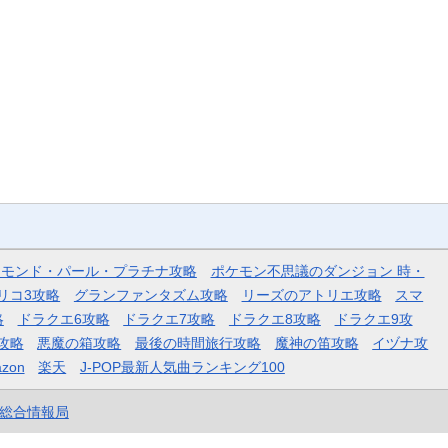
ヤモンド・パール・プラチナ攻略
ポケモン不思議のダンジョン 時・
リコ3攻略
グランファンタズム攻略
リーズのアトリエ攻略
スマ
略
ドラクエ6攻略
ドラクエ7攻略
ドラクエ8攻略
ドラクエ9攻
攻略
悪魔の箱攻略
最後の時間旅行攻略
魔神の笛攻略
イヅナ攻
zon
楽天
J-POP最新人気曲ランキング100
et総合情報局