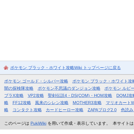
ポケモン ブラック・ホワイト攻略Wiki トップページに戻る
ポケモン ゴールド・シルバー攻略
ポケモン ブラック・ホワイト攻
闇の探検隊攻略
ポケモン不思議のダンジョン攻略
ポケモン ルビ
ブラX攻略
VP2攻略
聖剣伝説4・DS(COM)・HOM攻略
DQMJ攻
略
FF12攻略
風来のシレン攻略
MOTHER3攻略
マリオカートW
略
コンタクト攻略
カードヒーロー攻略
ZAPAブログ2.0
色読み
このページは
PukiWiki
を用いて作成・表示しています。 本サイトは