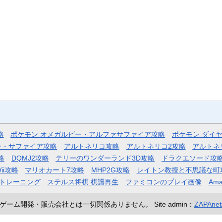
略
ポケモン オメガルビー・アルファサファイア攻略
ポケモン ダイ
ー・サファイア攻略
アルトネリコ攻略
アルトネリコ2攻略
アルトネ
略
DQMJ2攻略
テリーのワンダーランド3D攻略
ドラクエソード攻
ii攻略
マリオカート7攻略
MHP2G攻略
レイトン教授と不思議な町
トレーニング
ステルス将棋 棋譜再生
ファミコンのプレイ画像
Ama
ゲーム開発・販売会社とは一切関係ありません。
Site admin：
ZAPAn