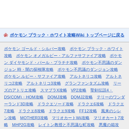
ポケモン ブラック・ホワイト攻略Wiki トップページに戻る
ポケモン ゴールド・シルバー攻略
ポケモン ブラック・ホワイト
攻略
ポケモン オメガルビー・アルファサファイア攻略
ポケモ
ン ダイヤモンド・パール・プラチナ攻略
ポケモン不思議のダン
ジョン 時・闇の探検隊攻略
ポケモン不思議のダンジョン攻略
ポケモン ルビー・サファイア攻略
アルトネリコ攻略
アルトネ
リコ2攻略
アルトネリコ3攻略
グランファンタズム攻略
リー
ズのアトリエ攻略
スマブラX攻略
VP2攻略
聖剣伝説4・
DS(COM)・HOM攻略
DQMJ攻略
DQMJ2攻略
テリーのワンダ
ーランド3D攻略
ドラクエソード攻略
ドラクエ6攻略
ドラクエ
7攻略
ドラクエ8攻略
ドラクエ9攻略
FF12攻略
風来のシレ
ン攻略
MOTHER3攻略
マリオカートWii攻略
マリオカート7攻
略
MHP2G攻略
レイトン教授と不思議な町攻略
悪魔の箱攻