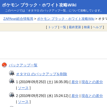
ポケモン ブラック・ホワイト攻略Wiki
このページでは「オタマロ のバックアップ一覧」について攻略しています。
ZAPAnet総合情報局
>
ポケモン ブラック・ホワイト攻略Wiki
> オタ
[
トップ
|
一覧
|
最終更新
|
検索
|
ヘルプ
]
バックアップ一覧
オタマロ のバックアップを削除
1 (2010年09月25日 (土) 16:35:35) [
差分
|
現在との差分
|
ソース
]
2 (2010年09月29日 (水) 15:24:12) [
差分
|
現在との差分
|
ソース
]