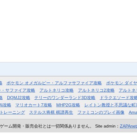
略
ポケモン オメガルビー・アルファサファイア攻略
ポケモン ダイ
ー・サファイア攻略
アルトネリコ攻略
アルトネリコ2攻略
アルトネ
略
DQMJ2攻略
テリーのワンダーランド3D攻略
ドラクエソード攻
ii攻略
マリオカート7攻略
MHP2G攻略
レイトン教授と不思議な町
トレーニング
ステルス将棋 棋譜再生
ファミコンのプレイ画像
Ama
ゲーム開発・販売会社とは一切関係ありません。
Site admin：
ZAPAn