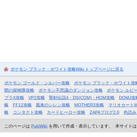
ポケモン ブラック・ホワイト攻略Wiki トップページに戻る
ポケモン ゴールド・シルバー攻略
ポケモン ブラック・ホワイト攻
闇の探検隊攻略
ポケモン不思議のダンジョン攻略
ポケモン ルビ
ブラX攻略
VP2攻略
聖剣伝説4・DS(COM)・HOM攻略
DQMJ攻
略
FF12攻略
風来のシレン攻略
MOTHER3攻略
マリオカートW
略
コンタクト攻略
カードヒーロー攻略
ZAPAブログ2.0
色読み
このページは
PukiWiki
を用いて作成・表示しています。 本サイトは