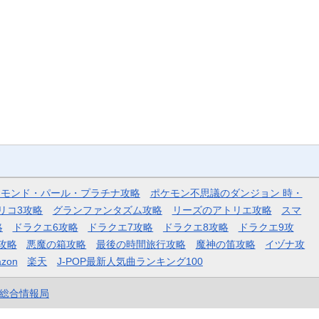
ヤモンド・パール・プラチナ攻略
ポケモン不思議のダンジョン 時・
リコ3攻略
グランファンタズム攻略
リーズのアトリエ攻略
スマ
略
ドラクエ6攻略
ドラクエ7攻略
ドラクエ8攻略
ドラクエ9攻
攻略
悪魔の箱攻略
最後の時間旅行攻略
魔神の笛攻略
イヅナ攻
zon
楽天
J-POP最新人気曲ランキング100
et総合情報局